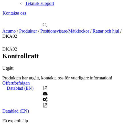
Teknisk support
Kontakta oss
Sök
produkter
Visa allt
Se alla kategorier
Se alla produkter
Se alla leverantörer
Acumo
/
Produkter
/
Positionsvisare/Mätklockor
/
Rattar och hjul
/
DKA02
Vi hjälper gärna till!
Teknisk support
DKA02
Offertförfrågan
Kontrollratt
Mekanik
Utgått
Linjärenheter
Axelkopplingar
Kulskruvar
Skenstyrningar
Produkten har utgått, kontakta oss för ytterligare information!
Mekatronik
Offertförfrågan
Positionsvisare / Mätklockor
Datablad (EN)
Pulsgivare / Encoders
Wire-moduler
Gäng- och borrenheter
Motion
Linjärmotorer
Servodrifter
Roterande ställdon
Datablad (EN)
Mätning
Få experthjälp
Mätskalor
Räknare / Displayer
Givare