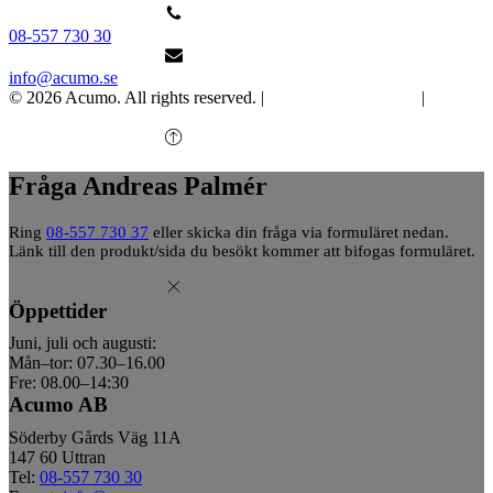
08-557 730 30
info@acumo.se
© 2026 Acumo. All rights reserved. |
Integritet och cookies
|
Ändra
samtycke
Fråga Andreas Palmér
Ring
08-557 730 37
eller skicka din fråga via formuläret nedan.
Länk till den produkt/sida du besökt kommer att bifogas formuläret.
Öppettider
Juni, juli och augusti:
Mån–tor: 07.30–16.00
Fre: 08.00–14:30
Acumo AB
Söderby Gårds Väg 11A
147 60 Uttran
Tel:
08-557 730 30