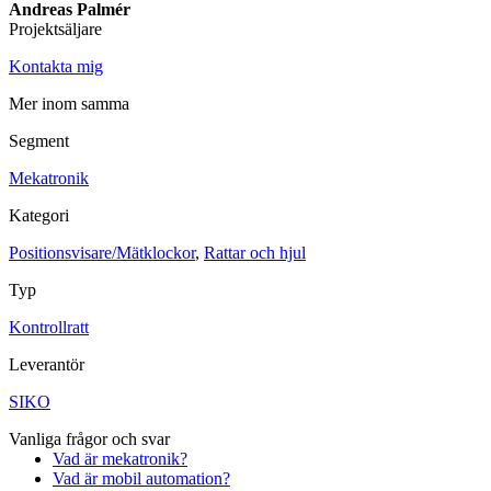
Andreas Palmér
Projektsäljare
Maskinsäkerhet
Ljusridåer
Ljustorn
Kontakta mig
Varningsljud
Varningsljus
Mer inom samma
Övrigt
Segment
Kablage
ESD / Antistatutrustning
Profilsystem
Mekatronik
Kategori
Positionsvisare/Mätklockor
,
Rattar och hjul
Typ
Kontrollratt
Leverantör
SIKO
Vanliga frågor och svar
Vad är mekatronik?
Vad är mobil automation?