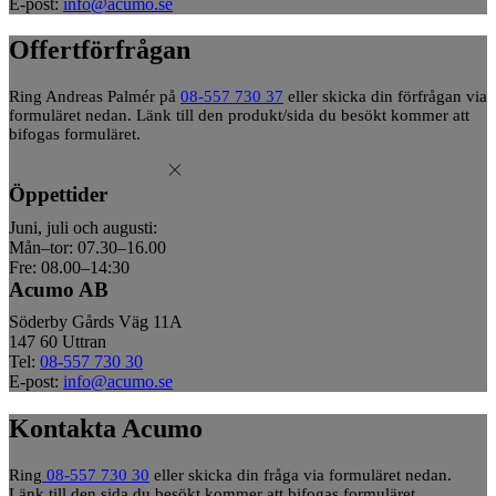
E-post:
info@acumo.se
Offertförfrågan
Ring Andreas Palmér på
08-557 730 37
eller skicka din förfrågan via
formuläret nedan. Länk till den produkt/sida du besökt kommer att
bifogas formuläret.
Öppettider
Juni, juli och augusti:
Mån–tor: 07.30–16.00
Fre: 08.00–14:30
Acumo AB
Söderby Gårds Väg 11A
147 60 Uttran
Tel:
08-557 730 30
E-post:
info@acumo.se
Kontakta Acumo
Ring
08-557 730 30
eller skicka din fråga via formuläret nedan.
Länk till den sida du besökt kommer att bifogas formuläret.