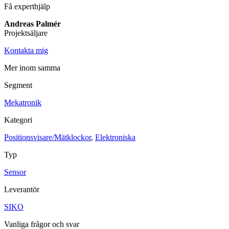
Få experthjälp
Maskinsäkerhet
Andreas Palmér
Ljusridåer
Ljustorn
Projektsäljare
Varningsljud
Varningsljus
Kontakta mig
Övrigt
Mer inom samma
Kablage
ESD / Antistatutrustning
Profilsystem
Segment
Mekatronik
Kategori
Positionsvisare/Mätklockor
,
Elektroniska
Typ
Sensor
Leverantör
SIKO
Vanliga frågor och svar