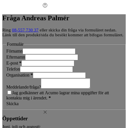
samtycke
Fråga Andreas Palmér
Ring
08-557 730 37
eller skicka din fråga via formuläret nedan.
Länk till den produkt/sida du besökt kommer att bifogas formuläret.
Formulär
Förnamn
Efternamn
E-post
*
Telefon
Organisation
*
Meddelande/fråga?
Jag godkänner att Acumo lagrar mina uppgifter för att
kontakta mig i ärendet.
*
Skicka
Öppettider
Juni, juli och augusti: