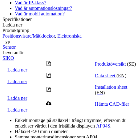
Vad är IP-klass?
Vad är automationslösningar?
Vad är mobil automation?
Specifikationer
Ladda ner
Produktgrupp
Positionsvisare/Mätklockor
,
Elektroniska
Typ
Sensor
Leverantör
SIKO
Produktöversikt
(SE)
Ladda ner
Data sheet
(EN)
Ladda ner
Installation sheet
(EN)
Ladda ner
Hämta CAD-filer
Ladda ner
Enkelt montage på ställaxel i trångt utrymme, eftersom du
enkelt ser värdet i den friställda displayen
AP04S
.
Hålaxel <20 mm i diameter
Samma monteringsdimensioner som AP04