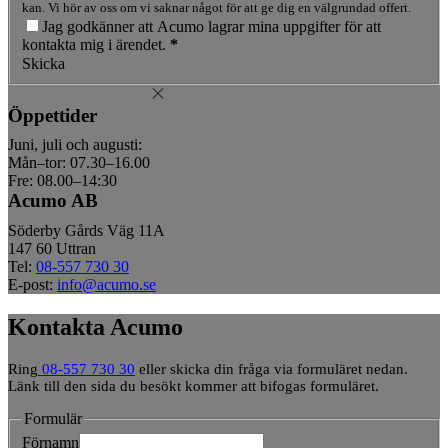
kan. Vi hör av oss om vi saknar något för att ge dig en välgrundad offert.
Jag godkänner att Acumo lagrar mina uppgifter för att
kontakta mig i ärendet.
*
Skicka
Öppettider
Juni, juli och augusti:
Mån–tor: 07.30–16.00
Fre: 08.00–14:30
Acumo AB
Söderby Gårds Väg 11A
147 60 Uttran
Tel:
08-557 730 30
E-post:
info@acumo.se
Kontakta Acumo
Ring
08-557 730 30
eller skicka din fråga via formuläret nedan.
Länk till den sida du besökt kommer att bifogas formuläret.
Formulär
Förnamn