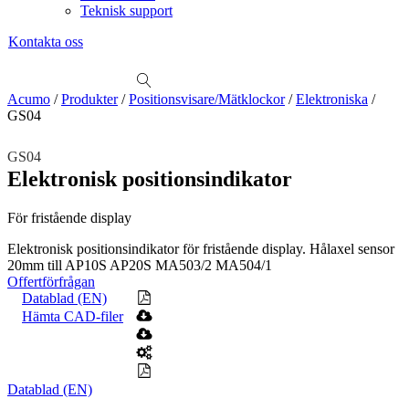
Teknisk support
Kontakta oss
Sök
produkter
Visa allt
Se alla kategorier
Se alla produkter
Se alla leverantörer
Acumo
/
Produkter
/
Positionsvisare/Mätklockor
/
Elektroniska
/
GS04
Vi hjälper gärna till!
Teknisk support
GS04
Offertförfrågan
Elektronisk positionsindikator
Mekanik
För fristående display
Linjärenheter
Axelkopplingar
Kulskruvar
Skenstyrningar
Elektronisk positionsindikator för fristående display. Hålaxel sensor
Mekatronik
20mm till AP10S AP20S MA503/2 MA504/1
Positionsvisare / Mätklockor
Offertförfrågan
Pulsgivare / Encoders
Wire-moduler
Gäng- och borrenheter
Datablad (EN)
Hämta CAD-filer
Motion
Linjärmotorer
Servodrifter
Roterande ställdon
Mätning
Datablad (EN)
Mätskalor
Räknare / Displayer
Givare