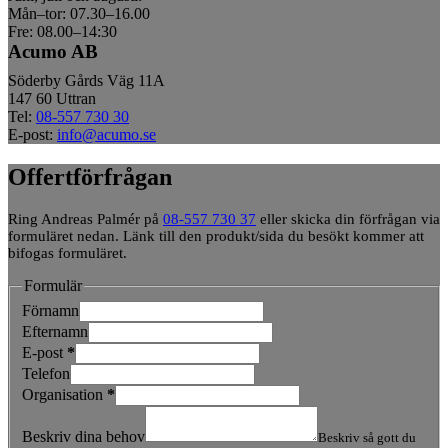
Mån–tor: 07.30–16.00
Fre: 08.00–14:30
Acumo AB
Söderby Gårds Väg 11A
147 60 Uttran
Tel:
08-557 730 30
E-post:
info@acumo.se
Offertförfrågan
Ring Andreas Palmér på
08-557 730 37
eller skicka din förfrågan via
formuläret nedan. Länk till den produkt/sida du besökt kommer att
bifogas formuläret.
Formulär
Förnamn
Efternamn
E-post
*
Telefon
Organisation
*
Beskriv dina behov
Beskriv så gott du