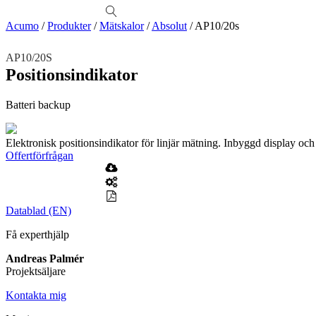
produkter
Visa allt
Se alla kategorier
Se alla produkter
Se alla leverantörer
Acumo
/
Produkter
/
Mätskalor
/
Absolut
/
AP10/20s
Vi hjälper gärna till!
AP10/20S
Teknisk support
Positionsindikator
Offertförfrågan
Batteri backup
Mekanik
Linjärenheter
Axelkopplingar
Kulskruvar
Skenstyrningar
Elektronisk positionsindikator för linjär mätning. Inbyggd display oc
Mekatronik
Offertförfrågan
Positionsvisare / Mätklockor
Pulsgivare / Encoders
Wire-moduler
Gäng- och borrenheter
Motion
Datablad (EN)
Linjärmotorer
Servodrifter
Roterande ställdon
Få experthjälp
Mätning
Mätskalor
Räknare / Displayer
Andreas Palmér
Givare
Projektsäljare
Maskinsäkerhet
Kontakta mig
Ljusridåer
Ljustorn
Varningsljud