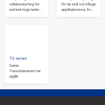
rulllskenstyrning för
för de små och trånga
extremt höga laster
applikationerna. En
eller mycket höga
smal och liten skena
krav på styvhet,
framtagen för
noggranhet och
parallelmontage med
livslängd.
dubbla skenor.
TS-serien
Gamla
Transslideserien har
utgått.