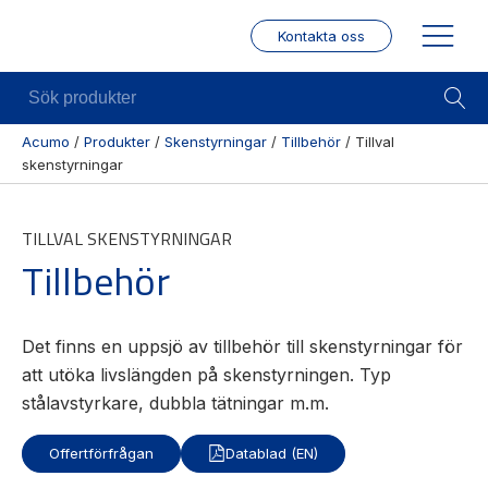
Kontakta oss
Sök
produkter
Acumo
/
Produkter
/
Skenstyrningar
/
Tillbehör
/
Tillval
skenstyrningar
Visa allt
Mekanik
Mek
Se alla
Linjärenheter
Posit
TILLVAL SKENSTYRNINGAR
kategorier
/ Mä
Axelkopplingar
Tillbehör
Se alla
Puls
Kulskruvar
produkter
/
Skenstyrningar
Enco
Se alla
Det finns en uppsjö av tillbehör till skenstyrningar för
leverantörer
Wire
att utöka livslängden på skenstyrningen. Typ
modu
stålavstyrkare, dubbla tätningar m.m.
Gäng
borr
Offertförfrågan
Datablad (EN)