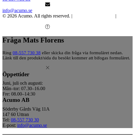
info@acumo.se
© 2026 Acumo. All rights reserved. |
Integritet och cookies
|
Ändra
samtycke
Fråga Mats Florens
Ring
08-557 730 38
eller skicka din fråga via formuläret nedan.
Länk till den produkt/sida du besökt kommer att bifogas formuläret.
Öppettider
Juni, juli och augusti:
Mån–tor: 07.30–16.00
Fre: 08.00–14:30
Acumo AB
Söderby Gårds Väg 11A
147 60 Uttran
Tel:
08-557 730 30
E-post:
info@acumo.se