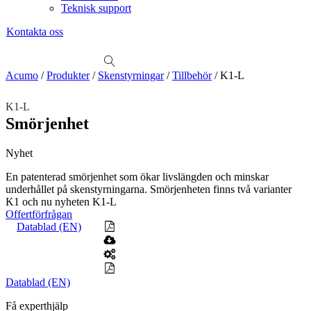
Teknisk support
Kontakta oss
Sök
produkter
Visa allt
Se alla kategorier
Se alla produkter
Se alla leverantörer
Acumo
/
Produkter
/
Skenstyrningar
/
Tillbehör
/
K1-L
Vi hjälper gärna till!
K1-L
Teknisk support
Smörjenhet
Offertförfrågan
Nyhet
Mekanik
Linjärenheter
Axelkopplingar
Kulskruvar
Skenstyrningar
En patenterad smörjenhet som ökar livslängden och minskar
underhållet på skenstyrningarna. Smörjenheten finns två varianter
Mekatronik
K1 och nu nyheten K1-L
Positionsvisare / Mätklockor
Offertförfrågan
Pulsgivare / Encoders
Wire-moduler
Gäng- och borrenheter
Datablad (EN)
Motion
Linjärmotorer
Servodrifter
Roterande ställdon
Datablad (EN)
Mätning
Mätskalor
Räknare / Displayer
Få experthjälp
Givare