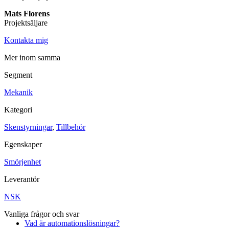
Mats Florens
Maskinsäkerhet
Projektsäljare
Ljusridåer
Ljustorn
Varningsljud
Kontakta mig
Varningsljus
Mer inom samma
Övrigt
Kablage
ESD / Antistatutrustning
Profilsystem
Segment
Mekanik
Kategori
Skenstyrningar
,
Tillbehör
Egenskaper
Smörjenhet
Leverantör
NSK
Vanliga frågor och svar
Vad är automationslösningar?