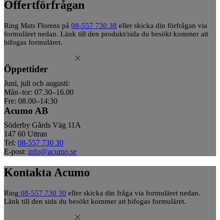
Offertförfrågan
Ring Mats Florens på
08-557 730 38
eller skicka din förfrågan via
formuläret nedan. Länk till den produkt/sida du besökt kommer att
bifogas formuläret.
Öppettider
Juni, juli och augusti:
Mån–tor: 07.30–16.00
Fre: 08.00–14:30
Acumo AB
Söderby Gårds Väg 11A
147 60 Uttran
Tel:
08-557 730 30
E-post:
info@acumo.se
Kontakta Acumo
Ring
08-557 730 30
eller skicka din fråga via formuläret nedan.
Länk till den sida du besökt kommer att bifogas formuläret.