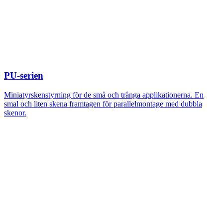
PU-serien
Miniatyrskenstyrning för de små och trånga applikationerna. En
smal och liten skena framtagen för parallelmontage med dubbla
skenor.