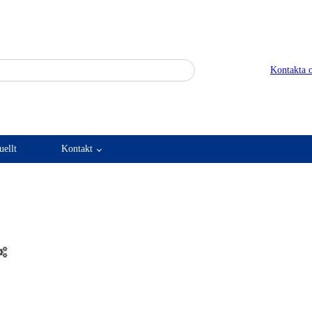
När automatisk komplettering 
Kontakta o
uellt
Kontakt
anik
Mekatronik
ärenheter
Axelkopplingar
Kulskruvar
Skenstyrningar
Positionsvisare / Mätklocko
Pulsgivare / Encoders
Wire-
och borrenheter
Maskinsäkerhet
ning
Ljusridåer
Ljustorn
kalor
Räknare / Displayer
Varningsljud
re
Varningsljus