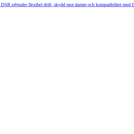
– DSR erbjuder flexibel drift, skydd mot damm och kompatibilitet med