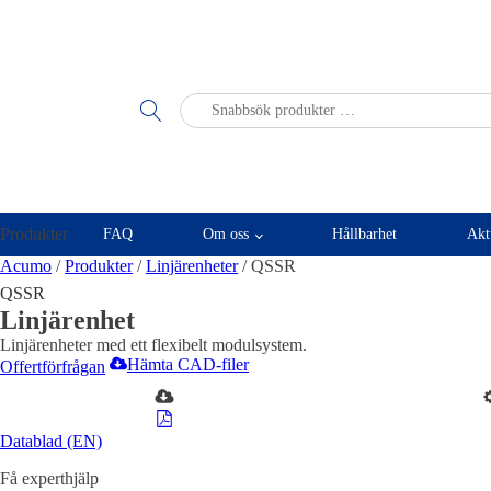
Sök
efter:
Produkter
FAQ
Om oss
Hållbarhet
Akt
Acumo
/
Produkter
/
Linjärenheter
/
QSSR
Visa allt
Mek
QSSR
Se alla kategorier
Linj
Linjärenhet
Se alla produkter
Linjärenheter med ett flexibelt modulsystem.
Se alla leverantörer
Hämta CAD-filer
Offertförfrågan
Vi hjälper gärna till!
Mät
Teknisk support
Mäts
Datablad (EN)
Offertförfrågan
Giva
Få experthjälp