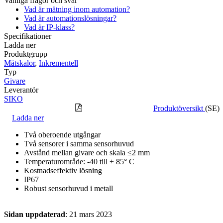
Vanliga frågor och svar
Vad är mätning inom automation?
Vad är automationslösningar?
Vad är IP-klass?
Specifikationer
Ladda ner
Produktgrupp
Mätskalor
,
Inkrementell
Typ
Givare
Leverantör
SIKO
Produktöversikt
(SE)
Ladda ner
Två oberoende utgångar
Två sensorer i samma sensorhuvud
Avstånd mellan givare och skala ≤2 mm
Temperaturområde: -40 till + 85° C
Kostnadseffektiv lösning
IP67
Robust sensorhuvud i metall
Sidan uppdaterad
: 21 mars 2023