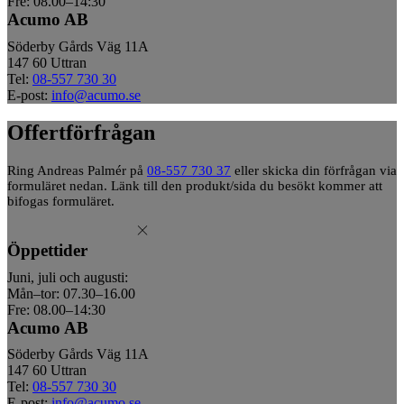
Fre: 08.00–14:30
Acumo AB
Söderby Gårds Väg 11A
147 60 Uttran
Tel:
08-557 730 30
E-post:
info@acumo.se
Offertförfrågan
Ring Andreas Palmér på
08-557 730 37
eller skicka din förfrågan via
formuläret nedan. Länk till den produkt/sida du besökt kommer att
bifogas formuläret.
Öppettider
Juni, juli och augusti:
Mån–tor: 07.30–16.00
Fre: 08.00–14:30
Acumo AB
Söderby Gårds Väg 11A
147 60 Uttran
Tel:
08-557 730 30
E-post:
info@acumo.se