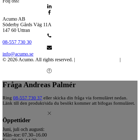
Följ oss!
Acumo AB
Söderby Gårds Väg 11A
147 60 Uttran
08-557 730 30
info@acumo.se
© 2026 Acumo. All rights reserved. |
Integritet och cookies
|
Ändra
samtycke
Fråga Andreas Palmér
Ring
08-557 730 37
eller skicka din fråga via formuläret nedan.
Länk till den produkt/sida du besökt kommer att bifogas formuläret.
Öppettider
Juni, juli och augusti:
Mån–tor: 07.30–16.00