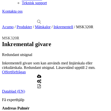
Teknisk support
Kontakta oss
Sök
produkter
Visa allt
Se alla kategorier
Se alla produkter
Se alla leverantörer
Acumo
/
Produkter
/
Mätskalor
/
Inkrementell
/
MSK320R
Vi hjälper gärna till!
MSK320R
Teknisk support
Inkremental givare
Offertförfrågan
Redundant utsignal
Mekanik
Linjärenheter
Axelkopplingar
Kulskruvar
Skenstyrningar
Inkrementell givare som kan används med linjärskala eller
cirkulärskala. Redundant utsignal. Läsavstånd upptill 2 mm.
Mekatronik
Offertförfrågan
Positionsvisare / Mätklockor
Pulsgivare / Encoders
Wire-moduler
Gäng- och borrenheter
Motion
Datablad (EN)
Linjärmotorer
Servodrifter
Roterande ställdon
Få experthjälp
Mätning
Mätskalor
Räknare / Displayer
Andreas Palmér
Givare