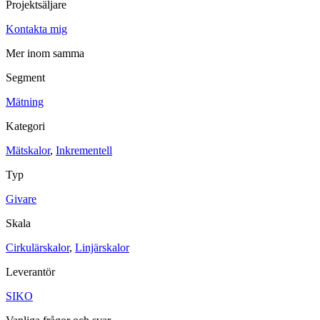
Projektsäljare
Maskinsäkerhet
Kontakta mig
Ljusridåer
Ljustorn
Varningsljud
Mer inom samma
Varningsljus
Segment
Övrigt
Mätning
Kablage
ESD / Antistatutrustning
Profilsystem
Kategori
Mätskalor
,
Inkrementell
Typ
Givare
Skala
Cirkulärskalor
,
Linjärskalor
Leverantör
SIKO