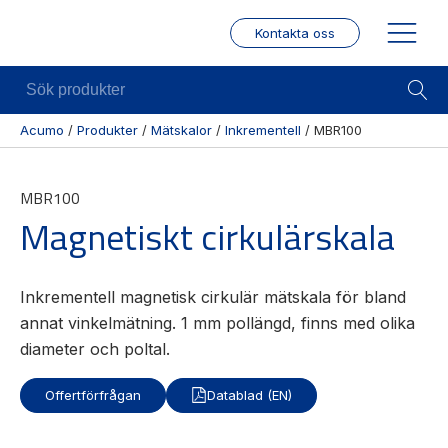
Kontakta oss
Sök
produkter
Acumo
/
Produkter
/
Mätskalor
/
Inkrementell
/
MBR100
Visa allt
Mekanik
Mek
MBR100
Se alla
Linjärenheter
Posit
Magnetiskt cirkulärskala
kategorier
/ Mä
Axelkopplingar
Se alla
Puls
Kulskruvar
produkter
/
Inkrementell magnetisk cirkulär mätskala för bland
Skenstyrningar
Enco
Se alla
annat vinkelmätning. 1 mm pollängd, finns med olika
leverantörer
Wire
diameter och poltal.
modu
Gäng
Offertförfrågan
Datablad (EN)
borr