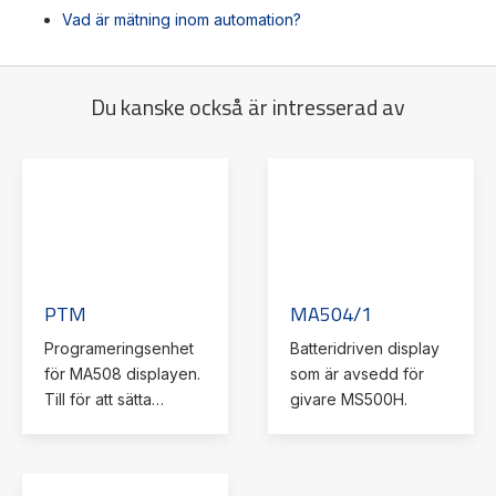
Vad är mätning inom automation?
Du kanske också är intresserad av
PTM
MA504/1
Programeringsenhet
Batteridriven display
för MA508 displayen.
som är avsedd för
Till för att sätta
givare MS500H.
upplösning,
decimalkomma, räkne
riktning, reset.