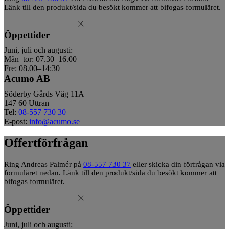
Länk till den produkt/sida du besökt kommer att bifogas formuläret.
Öppettider
Juni, juli och augusti:
Mån–tor: 07.30–16.00
Fre: 08.00–14:30
Acumo AB
Söderby Gårds Väg 11A
147 60 Uttran
Tel:
08-557 730 30
E-post:
info@acumo.se
Offertförfrågan
Ring Andreas Palmér på
08-557 730 37
eller skicka din förfrågan via
formuläret nedan. Länk till den produkt/sida du besökt kommer att
bifogas formuläret.
Öppettider
Juni, juli och augusti: