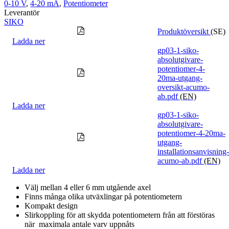
0-10 V
,
4-20 mA
,
Potentiometer
Leverantör
SIKO
Produktöversikt
(SE)
Ladda ner
gp03-1-siko-
absolutgivare-
potentiomer-4-
20ma-utgang-
oversikt-acumo-
ab.pdf
(EN)
Ladda ner
gp03-1-siko-
absolutgivare-
potentiomer-4-20ma-
utgang-
installationsanvisning-
acumo-ab.pdf
(EN)
Ladda ner
Välj mellan 4 eller 6 mm utgående axel
Finns många olika utväxlingar på potentiometern
Kompakt design
Slirkoppling för att skydda potentiometern från att förstöras
när maximala antale varv uppnåts