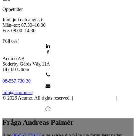
Öppettider
Juni, juli och augusti:
Mån–tor: 07.30–16.00
Fre: 08.00–14:30
Följ oss!
Acumo AB
Söderby Gårds Väg 11A
147 60 Uttran
08-557 730 30
info@acumo.se
© 2026 Acumo. All rights reserved. |
Integritet och cookies
|
Ändra
samtycke
Fråga Andreas Palmér
Ring
08-557 730 37
eller skicka din fråga via formuläret nedan.