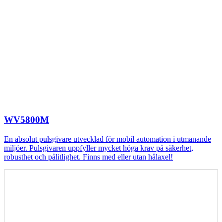
WV5800M
En absolut pulsgivare utvecklad för mobil automation i utmanande
miljöer. Pulsgivaren uppfyller mycket höga krav på säkerhet,
robusthet och pålitlighet. Finns med eller utan hålaxel!