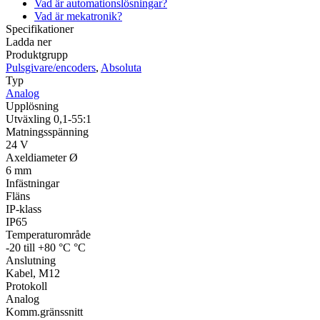
Vad är automationslösningar?
Vad är mekatronik?
Specifikationer
Ladda ner
Produktgrupp
Pulsgivare/encoders
,
Absoluta
Typ
Analog
Upplösning
Utväxling 0,1-55:1
Matningsspänning
24 V
Axeldiameter Ø
6 mm
Infästningar
Fläns
IP-klass
IP65
Temperaturområde
-20 till +80 °C °C
Anslutning
Kabel, M12
Protokoll
Analog
Komm.gränssnitt