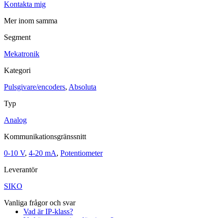
Kontakta mig
Maskinsäkerhet
Mer inom samma
Ljusridåer
Ljustorn
Varningsljud
Segment
Varningsljus
Mekatronik
Övrigt
Kategori
Kablage
ESD / Antistatutrustning
Profilsystem
Pulsgivare/encoders
,
Absoluta
Typ
Analog
Kommunikationsgränssnitt
0-10 V
,
4-20 mA
,
Potentiometer
Leverantör
SIKO
Vanliga frågor och svar
Vad är IP-klass?