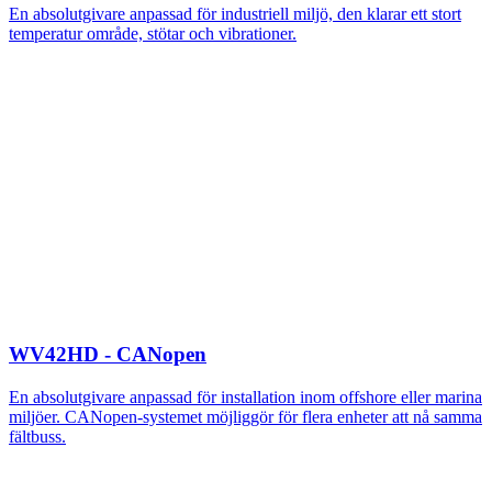
En absolutgivare anpassad för industriell miljö, den klarar ett stort
temperatur område, stötar och vibrationer.
WV42HD - CANopen
En absolutgivare anpassad för installation inom offshore eller marina
miljöer. CANopen-systemet möjliggör för flera enheter att nå samma
fältbuss.