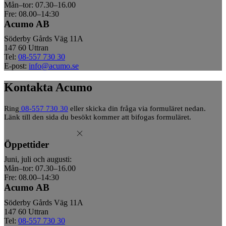
Mån–tor: 07.30–16.00
Fre: 08.00–14:30
Acumo AB
Söderby Gårds Väg 11A
147 60 Uttran
Tel:
08-557 730 30
E-post:
info@acumo.se
Kontakta Acumo
Ring
08-557 730 30
eller skicka din fråga via formuläret nedan.
Länk till den sida du besökt kommer att bifogas formuläret.
Öppettider
Juni, juli och augusti:
Mån–tor: 07.30–16.00
Fre: 08.00–14:30
Acumo AB
Söderby Gårds Väg 11A
147 60 Uttran
Tel:
08-557 730 30