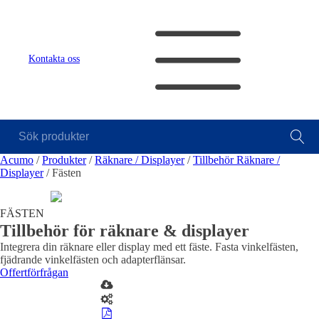
Kontakta oss
Sök
Visa allt
Mekanik
Mekat
produkter
Acumo
/
Produkter
/
Räknare / Displayer
/
Tillbehör Räknare /
Se alla
Linjärenheter
Axelkopplingar
Kulskruvar
Positio
Sk
Displayer
/
Fästen
kategorier
Pulsgiv
Se alla
module
produkter
Se alla
FÄSTEN
Maski
leverantörer
Tillbehör för räknare & displayer
Mätning
Ljusrid
Integrera din räknare eller display med ett fäste. Fasta vinkelfästen,
Mätskalor
Räknare / Displayer
Vi hjälper
Varning
fjädrande vinkelfästen och adapterflänsar.
Givare
gärna till!
Varning
Offertförfrågan
Teknisk
support
Offertförfrågan