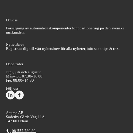
Om oss
Försäljning av automationskomponenter för positionering på den svenska
marknaden.
Nyhetsbrev
Registrera dig till vårt nyhetsbrev för alla nyheter, info samt tips & trix.
Öppettider
Juni, juli och augusti:
Mån–tor: 07.30–16.00
Fre: 08.00–14:30
Följ oss!
Acumo AB
Söderby Gårds Väg 11A
147 60 Uttran
08-557 730 30