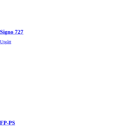
Signo 727
Utgått
FP-PS