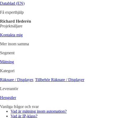
Datablad (EN)
Få experthjälp
Richard Hederén
Projektsäljare
Kontakta mig
Mer inom samma
Segment
Mätning
Kategori
Räknare / Displayer
,
Tillbehör Räknare / Displayer
Leverantör
Hengstler
Vanliga frågor och svar
Vad är mätning inom automation?
Vad är IP-klass?