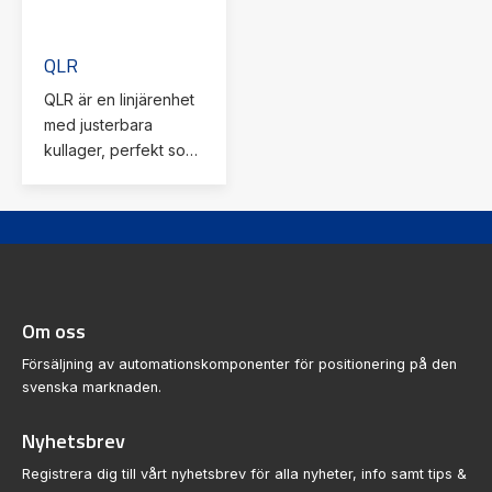
QLR
QLR är en linjärenhet
med justerbara
kullager, perfekt som
glidenhet eller med
extern drift i tekniskt
krävande miljöer.
Om oss
Försäljning av automationskomponenter för positionering på den
svenska marknaden.
Nyhetsbrev
Registrera dig till vårt nyhetsbrev för alla nyheter, info samt tips &