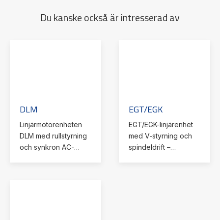
Du kanske också är intresserad av
DLM
EGT/EGK
Linjärmotorenheten
EGT/EGK-linjärenhet
DLM med rullstyrning
med V-styrning och
och synkron AC-
spindeldrift –
motor ger exakt
justerbar, glappfri och
rörelse, magnetisk
skyddad mot damm
förspänning och
och vatten. Perfekt
oberoende
för exakt och stabil
vagnstyrning på en
rörelse.
gemensam profil.