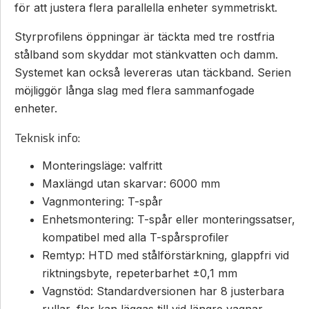
för att justera flera parallella enheter symmetriskt.
Styrprofilens öppningar är täckta med tre rostfria
stålband som skyddar mot stänkvatten och damm.
Systemet kan också levereras utan täckband. Serien
möjliggör långa slag med flera sammanfogade
enheter.
Teknisk info:
Monteringsläge: valfritt
Maxlängd utan skarvar: 6000 mm
Vagnmontering: T-spår
Enhetsmontering: T-spår eller monteringssatser,
kompatibel med alla T-spårsprofiler
Remtyp: HTD med stålförstärkning, glappfri vid
riktningsbyte, repeterbarhet ±0,1 mm
Vagnstöd: Standardversionen har 8 justerbara
rullar, fler kan läggas till vid längre vagnar