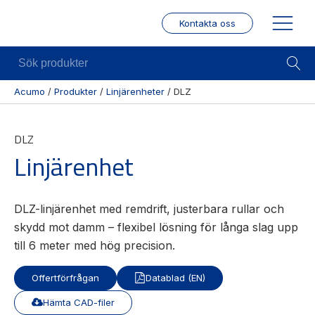
Kontakta oss
Sök
produkter
Acumo
/
Produkter
/
Linjärenheter
/
DLZ
Visa allt
Mekanik
Mek
DLZ
Se alla
Linjärenheter
Posit
Linjärenhet
kategorier
/ Mä
Axelkopplingar
Se alla
Puls
Kulskruvar
produkter
/
DLZ-linjärenhet med remdrift, justerbara rullar och
Skenstyrningar
Enco
Se alla
skydd mot damm – flexibel lösning för långa slag upp
leverantörer
Wire
till 6 meter med hög precision.
modu
Gäng
Offertförfrågan
Datablad (EN)
borr
Hämta CAD-filer