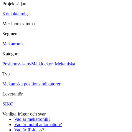
Projektsäljare
Maskinsäkerhet
Kontakta mig
Ljusridåer
Ljustorn
Varningsljud
Mer inom samma
Varningsljus
Segment
Övrigt
Kablage
ESD / Antistatutrustning
Profilsystem
Mekatronik
Kategori
Positionsvisare/Mätklockor
,
Mekaniska
Typ
Mekaniska positionsindikatorer
Leverantör
SIKO
Vanliga frågor och svar
Vad är mekatronik?
Vad är mobil automation?
Vad är IP-klass?