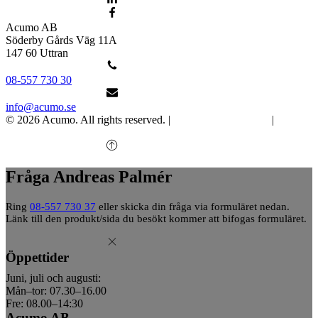
Acumo AB
Söderby Gårds Väg 11A
147 60 Uttran
08-557 730 30
info@acumo.se
© 2026 Acumo. All rights reserved. |
Integritet och cookies
|
Ändra
samtycke
Fråga Andreas Palmér
Ring
08-557 730 37
eller skicka din fråga via formuläret nedan.
Länk till den produkt/sida du besökt kommer att bifogas formuläret.
Öppettider
Juni, juli och augusti:
Mån–tor: 07.30–16.00
Fre: 08.00–14:30
Acumo AB