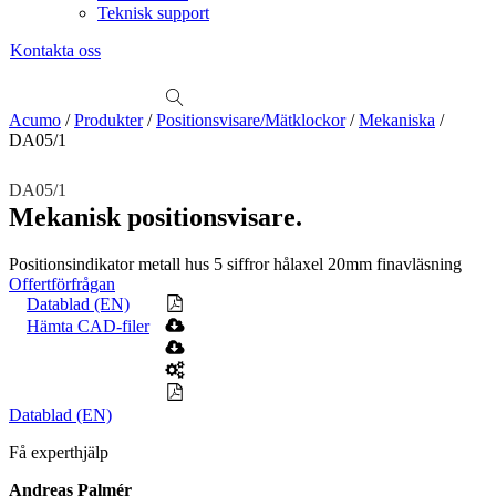
Teknisk support
Kontakta oss
Sök
produkter
Visa allt
Se alla kategorier
Se alla produkter
Se alla leverantörer
Acumo
/
Produkter
/
Positionsvisare/Mätklockor
/
Mekaniska
/
DA05/1
Vi hjälper gärna till!
Teknisk support
DA05/1
Offertförfrågan
Mekanisk positionsvisare.
Mekanik
Positionsindikator metall hus 5 siffror hålaxel 20mm finavläsning
Linjärenheter
Axelkopplingar
Kulskruvar
Skenstyrningar
Offertförfrågan
Datablad (EN)
Mekatronik
Hämta CAD-filer
Positionsvisare / Mätklockor
Pulsgivare / Encoders
Wire-moduler
Gäng- och borrenheter
Motion
Linjärmotorer
Servodrifter
Roterande ställdon
Datablad (EN)
Få experthjälp
Mätning
Mätskalor
Räknare / Displayer
Andreas Palmér
Givare