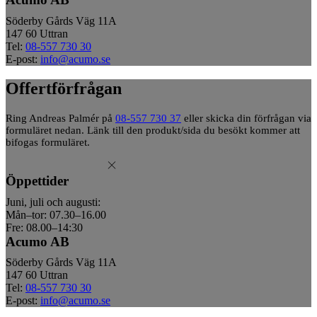
Söderby Gårds Väg 11A
147 60 Uttran
Tel:
08-557 730 30
E-post:
info@acumo.se
Offertförfrågan
Ring Andreas Palmér på
08-557 730 37
eller skicka din förfrågan via
formuläret nedan. Länk till den produkt/sida du besökt kommer att
bifogas formuläret.
Öppettider
Juni, juli och augusti:
Mån–tor: 07.30–16.00
Fre: 08.00–14:30
Acumo AB
Söderby Gårds Väg 11A
147 60 Uttran
Tel:
08-557 730 30
E-post:
info@acumo.se