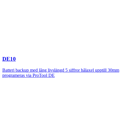
DE10
Batteri backup med lång livslängd 5 siffror hålaxel upptill 30mm
programeras via ProTool DE