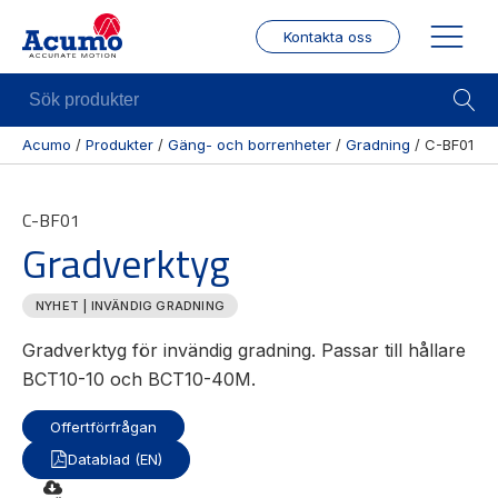
Kontakta oss
Sök
produkter
Acumo
/
Produkter
/
Gäng- och borrenheter
/
Gradning
/
C-BF01
Visa allt
Mekanik
Mek
C-BF01
Se alla
Linjärenheter
Posit
Gradverktyg
kategorier
/ Mä
Axelkopplingar
Se alla
Puls
Kulskruvar
NYHET | INVÄNDIG GRADNING
produkter
/
Skenstyrningar
Enco
Se alla
Gradverktyg för invändig gradning. Passar till hållare
leverantörer
Wire
BCT10-10 och BCT10-40M.
modu
Offertförfrågan
Gäng
borr
Datablad (EN)