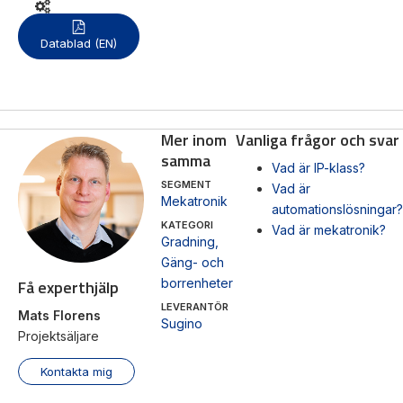
Datablad (EN)
Mas
Mätning
Vi hjälper gärna
Ljusr
Mätskalor
till!
Ljust
Räknare
Mer inom
Vanliga frågor och svar
Teknisk
/
Varn
samma
Vad är IP-klass?
support
Displayer
Varni
SEGMENT
Vad är
Givare
Offertförfrågan
Mekatronik
automationslösningar?
KATEGORI
Vad är mekatronik?
Gradning
,
Gäng- och
Få experthjälp
borrenheter
LEVERANTÖR
Mats Florens
Sugino
Projektsäljare
Kontakta mig