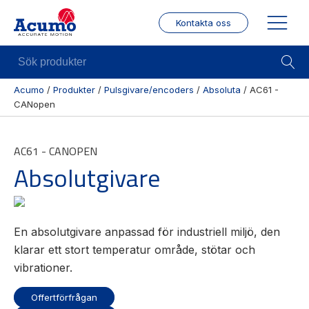
Kontakta oss
Sök
produkter
Acumo
/
Produkter
/
Pulsgivare/encoders
/
Absoluta
/
AC61 -
CANopen
Visa allt
Mekanik
Mek
Se alla
Linjärenheter
Posit
AC61 - CANOPEN
kategorier
/ Mä
Axelkopplingar
Absolutgivare
Se alla
Puls
Kulskruvar
produkter
/
Skenstyrningar
Enco
Se alla
En absolutgivare anpassad för industriell miljö, den
leverantörer
Wire
modu
klarar ett stort temperatur område, stötar och
vibrationer.
Gäng
borr
Offertförfrågan