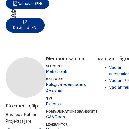
Datablad (EN)
Mas
Mätning
Vi hjälper gärna
Datablad (EN)
Ljusr
Mätskalor
till!
Ljust
Räknare
Teknisk
/
Varn
support
Displayer
Mer inom samma
Vanliga frågo
Varni
Givare
Offertförfrågan
SEGMENT
Vad är
Mekatronik
automatio
KATEGORI
Vad är IP-
Pulsgivare/encoders
,
Vad är me
Absoluta
TYP
Fältbuss
Få experthjälp
KOMMUNIKATIONSGRÄNSSNITT
Andreas Palmér
CANOpen
Projektsäljare
LEVERANTÖR