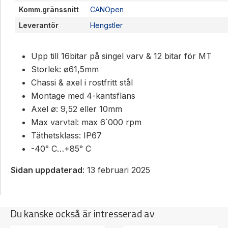
Komm.gränssnitt
CANOpen
Leverantör
Hengstler
Upp till 16bitar på singel varv & 12 bitar för MT
Storlek: ø61,5mm
Chassi & axel i rostfritt stål
Montage med 4-kantsfläns
Axel ø: 9,52 eller 10mm
Max varvtal: max 6´000 rpm
Täthetsklass: IP67
-40ᵒ C…+85ᵒ C
Sidan uppdaterad
: 13 februari 2025
Du kanske också är intresserad av