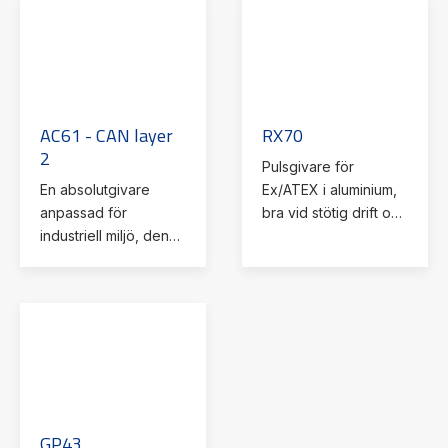
AC61 - CAN layer
RX70
2
Pulsgivare för
En absolutgivare
Ex/ATEX i aluminium,
anpassad för
bra vid stötig drift och
industriell miljö, den
vibrationer.
klarar ett stort
temperatur område,
stötar och vibrationer.
GP43