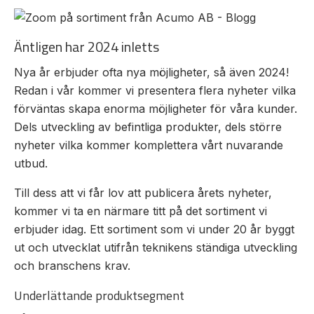
Mas
Äntligen har 2024 inletts
Mätning
Ljusr
Vi hjälper gärna
Nya år erbjuder ofta nya möjligheter, så även 2024!
Mätskalor
till!
Ljust
Redan i vår kommer vi presentera flera nyheter vilka
Räknare
Varn
förväntas skapa enorma möjligheter för våra kunder.
Teknisk
/
Dels utveckling av befintliga produkter, dels större
Varni
support
Displayer
nyheter vilka kommer komplettera vårt nuvarande
Givare
Offertförfrågan
utbud.
Till dess att vi får lov att publicera årets nyheter,
kommer vi ta en närmare titt på det sortiment vi
erbjuder idag. Ett sortiment som vi under 20 år byggt
ut och utvecklat utifrån teknikens ständiga utveckling
och branschens krav.
Underlättande produktsegment