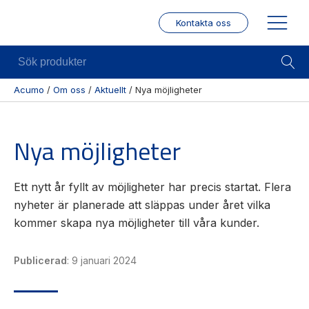
Kontakta oss
Sök
produkter
Acumo
/
Om oss
/
Aktuellt
/
Nya möjligheter
Visa allt
Mekanik
Mek
Nya möjligheter
Se alla
Linjärenheter
Posit
kategorier
/ Mä
Axelkopplingar
Se alla
Puls
Kulskruvar
Ett nytt år fyllt av möjligheter har precis startat. Flera
produkter
/
nyheter är planerade att släppas under året vilka
Skenstyrningar
Enco
Se alla
kommer skapa nya möjligheter till våra kunder.
leverantörer
Wire
modu
Publicerad
:
9 januari 2024
Gäng
borr