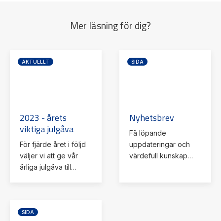
Mer läsning för dig?
AKTUELLT
SIDA
2023 - årets
Nyhetsbrev
viktiga julgåva
Få löpande
För fjärde året i följd
uppdateringar och
väljer vi att ge vår
värdefull kunskap
årliga julgåva till
genom att
Giving Peopels
prenumerera på våra
viktiga verksamhet.
nyhetsbrev.
SIDA