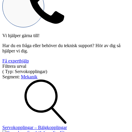
Vi hjälper gärna till!
Mekatronik
Har du en fråga eller behöver du teknisk support? Hör av dig så
Positionsvisare / Mätklockor
hjälper vi dig.
Pulsgivare / Encoders
Wire-moduler
Gäng- och borrenheter
Få experthjälp
Filtrera urval
(
Typ:
Servokopplingar
)
Segment:
Mekanik
Motion
Linjärmotorer
Servodrifter
Roterande ställdon
Servokopplingar – Bälgkopplingar