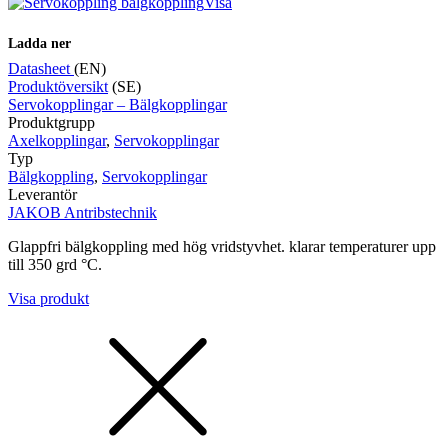
Visa
Ladda ner
Datasheet
(EN)
Produktöversikt
(SE)
Mätning
Servokopplingar – Bälgkopplingar
Mätskalor
Räknare / Displayer
Produktgrupp
Givare
Axelkopplingar
,
Servokopplingar
Typ
Maskinsäkerhet
Bälgkoppling
,
Servokopplingar
Ljusridåer
Ljustorn
Leverantör
Varningsljud
JAKOB Antribstechnik
Varningsljus
Glappfri bälgkoppling med hög vridstyvhet. klarar temperaturer upp
till 350 grd °C.
Visa produkt
Övrigt
Kablage
ESD / Antistatutrustning
Profilsystem