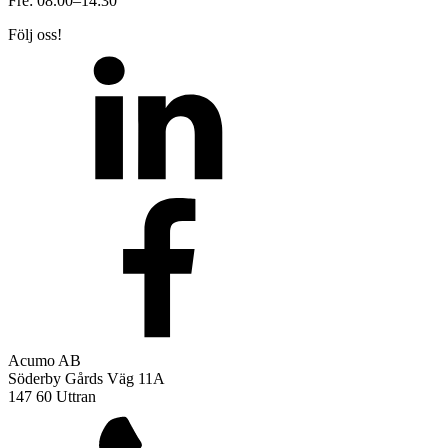
Fre: 08.00–14:30
Följ oss!
Acumo AB
Söderby Gårds Väg 11A
147 60 Uttran