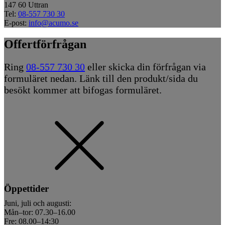
147 60 Uttran
Tel:
08-557 730 30
E-post:
info@acumo.se
Offertförfrågan
Ring
08-557 730 30
eller skicka din förfrågan via
formuläret nedan. Länk till den produkt/sida du
besökt kommer att bifogas formuläret.
Öppettider
Juni, juli och augusti:
Mån–tor: 07.30–16.00
Fre: 08.00–14:30