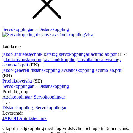
Servokopplingar – Distanskoppling
Visa
Ladda ner
jakob-antriebstechnik-katalog-servokopplingar-acumo-ab.pdf
(EN)
jakob-distanskoppling-avstandskoppling-installationsanvisning-
acumo-ab.pdf
(EN)
jakob-generell-distanskoppling-avstandskoppling-acumo-ab.pdf
(EN)
Produktöversikt
(SE)
Servokopplingar – Distanskoppling
Produktgrupp
Axelkopplingar
,
Servokopplingar
Typ
Distanskoppling
,
Servokopplingar
Leverantör
JAKOB Antribstechnik
Glappfri bälgkoppling med hög vridstyvhet och upp till 6 m distans.