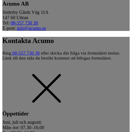
Acumo AB
Söderby Gårds Väg 11A
147 60 Uttran
Tel:
08-557 730 30
E-post:
info@acumo.se
Kontakta Acumo
Ring
08-557 730 30
eller skicka din fråga via formuläret nedan.
Länk till den sida du besökt kommer att bifogas formuläret.
Öppettider
Juni, juli och augusti:
Mån–tor: 07.30–16.00