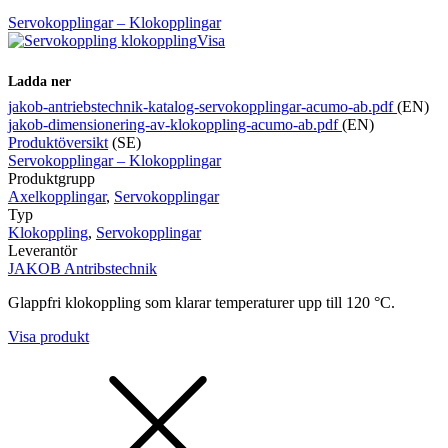
Servokopplingar – Klokopplingar
Visa
Ladda ner
jakob-antriebstechnik-katalog-servokopplingar-acumo-ab.pdf
(EN)
jakob-dimensionering-av-klokoppling-acumo-ab.pdf
(EN)
Produktöversikt
(SE)
Servokopplingar – Klokopplingar
Produktgrupp
Axelkopplingar
,
Servokopplingar
Typ
Klokoppling
,
Servokopplingar
Leverantör
JAKOB Antribstechnik
Glappfri klokoppling som klarar temperaturer upp till 120 °C.
Visa produkt