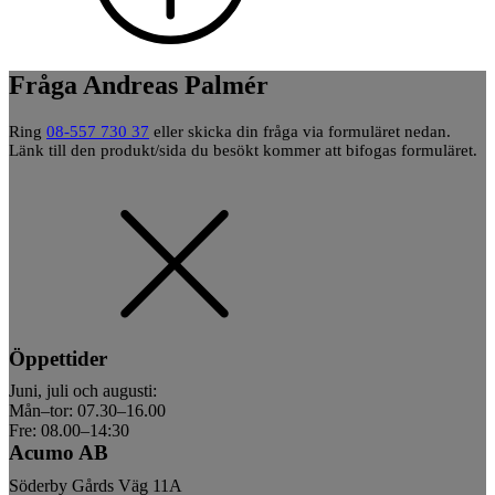
Fråga Andreas Palmér
Ring
08-557 730 37
eller skicka din fråga via formuläret nedan.
Länk till den produkt/sida du besökt kommer att bifogas formuläret.
Öppettider
Juni, juli och augusti:
Mån–tor: 07.30–16.00
Fre: 08.00–14:30
Acumo AB
Söderby Gårds Väg 11A