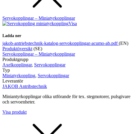
Servokopplingar – Miniatyrkopplingar
Visa
Ladda ner
jakob-antriebstechnik-katalog-servokopplingar-acumo-ab.pdf
(EN)
Produktöversikt
(SE)
Servokopplingar – Miniatyrkopplingar
Produktgrupp
Axelkopplingar
,
Servokopplingar
Typ
Miniatyrkoppling
,
Servokopplingar
Leverantör
JAKOB Antribstechnik
Miniantyrkopplingar olika utförande för tex. stegmotorer, pulsgivare
och servoenheter.
Visa produkt