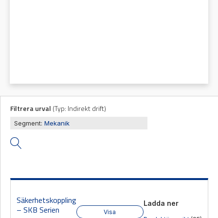
Mas
Mätning
Ljusr
Vi hjälper gärna
Mätskalor
till!
Ljust
Räknare
Varn
Teknisk
/
Varni
support
Displayer
Givare
Filtrera urval
(
Typ:
Indirekt drift
)
Offertförfrågan
Segment:
Mekanik
Säkerhetskoppling
Ladda ner
– SKB Serien
Visa