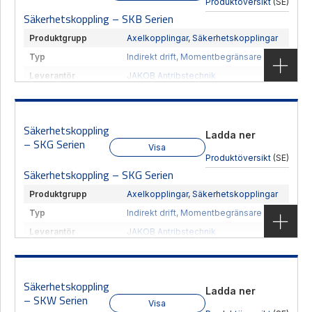
Produktöversikt
(SE)
Säkerhetskoppling – SKB Serien
Produktgrupp
Axelkopplingar
,
Säkerhetskopplingar
Typ
Indirekt drift
,
Momentbegränsare
Leverantör
JAKOB Antribstechnik
Säkerhetskoppling för indirekt drift med klämfäste
Säkerhetskoppling
Ladda ner
Visa produkt
– SKG Serien
Visa
Produktöversikt
(SE)
Säkerhetskoppling – SKG Serien
Produktgrupp
Axelkopplingar
,
Säkerhetskopplingar
Typ
Indirekt drift
,
Momentbegränsare
Leverantör
JAKOB Antribstechnik
Säkerhetskoppling för indirekt drift med konisk
klämhylsfästen.
Säkerhetskoppling
Ladda ner
– SKW Serien
Visa