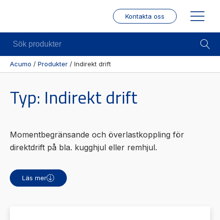
Kontakta oss
Sök
produkter
Acumo
/
Produkter
/
Indirekt drift
Visa allt
Mekanik
Mek
Typ:
Indirekt drift
Se alla
Linjärenheter
Posit
kategorier
/ Mä
Axelkopplingar
Se alla
Puls
Kulskruvar
Momentbegränsande och överlastkoppling för
produkter
/
Skenstyrningar
direktdrift på bla. kugghjul eller remhjul.
Enco
Se alla
leverantörer
Wire
modu
Läs mer
Gäng
borr