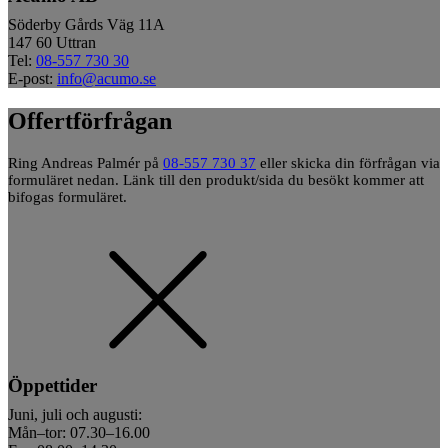
Söderby Gårds Väg 11A
147 60 Uttran
Tel:
08-557 730 30
E-post:
info@acumo.se
Offertförfrågan
Ring Andreas Palmér på
08-557 730 37
eller skicka din förfrågan via
formuläret nedan. Länk till den produkt/sida du besökt kommer att
bifogas formuläret.
Öppettider
Juni, juli och augusti:
Mån–tor: 07.30–16.00