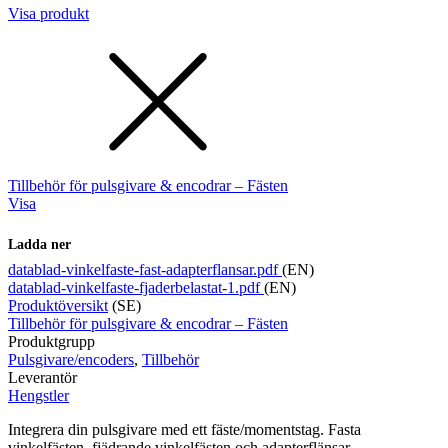
Visa produkt
Tillbehör för pulsgivare & encodrar – Fästen
Visa
Ladda ner
datablad-vinkelfaste-fast-adapterflansar.pdf
(EN)
datablad-vinkelfaste-fjaderbelastat-1.pdf
(EN)
Produktöversikt
(SE)
Tillbehör för pulsgivare & encodrar – Fästen
Produktgrupp
Pulsgivare/encoders
,
Tillbehör
Leverantör
Hengstler
Integrera din pulsgivare med ett fäste/momentstag. Fasta
vinkelfästen, fjädrande vinkelfästen och adapterflänsar.