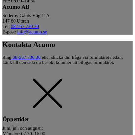
Fre: 08.00–14:30
Acumo AB
Söderby Gårds Väg 11A
147 60 Uttran
Tel:
08-557 730 30
E-post:
info@acumo.se
Kontakta Acumo
Ring
08-557 730 30
eller skicka din fråga via formuläret nedan.
Länk till den sida du besökt kommer att bifogas formuläret.
Öppettider
Juni, juli och augusti:
Mån–tor: 07.30–16.00