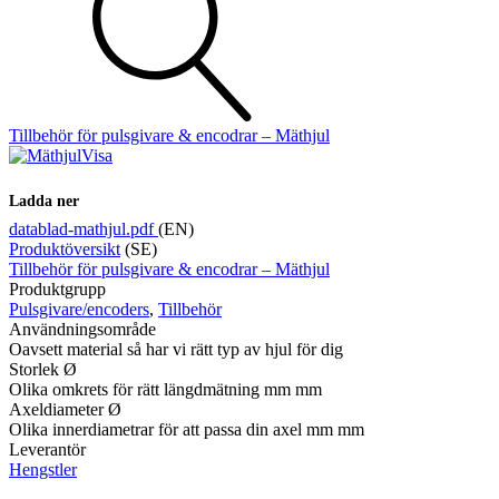
Mätning
Mätskalor
Räknare / Displayer
Tillbehör för pulsgivare & encodrar – Mäthjul
Givare
Visa
Maskinsäkerhet
Ladda ner
Ljusridåer
Ljustorn
Varningsljud
datablad-mathjul.pdf
(EN)
Varningsljus
Produktöversikt
(SE)
Tillbehör för pulsgivare & encodrar – Mäthjul
Produktgrupp
Pulsgivare/encoders
,
Tillbehör
Användningsområde
Oavsett material så har vi rätt typ av hjul för dig
Storlek Ø
Olika omkrets för rätt längdmätning mm mm
Axeldiameter Ø
Olika innerdiametrar för att passa din axel mm mm
Övrigt
Leverantör
Kablage
ESD / Antistatutrustning
Profilsystem
Hengstler