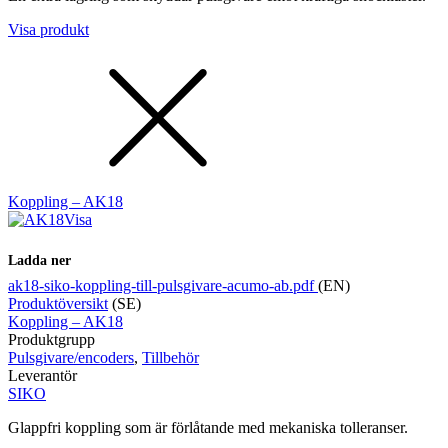
Visa produkt
Koppling – AK18
Visa
Ladda ner
ak18-siko-koppling-till-pulsgivare-acumo-ab.pdf
(EN)
Produktöversikt
(SE)
Koppling – AK18
Produktgrupp
Pulsgivare/encoders
,
Tillbehör
Leverantör
SIKO
Glappfri koppling som är förlåtande med mekaniska tolleranser.