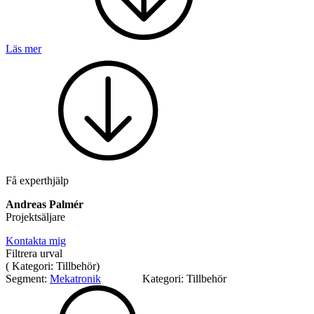
Läs mer
Mekatronik
Positionsvisare / Mätklockor
Pulsgivare / Encoders
Wire-moduler
Gäng- och borrenheter
Få experthjälp
Andreas Palmér
Projektsäljare
Kontakta mig
Motion
Filtrera urval
Linjärmotorer
Servodrifter
Roterande ställdon
(
Kategori:
Tillbehör
)
Segment:
Mekatronik
Kategori:
Tillbehör