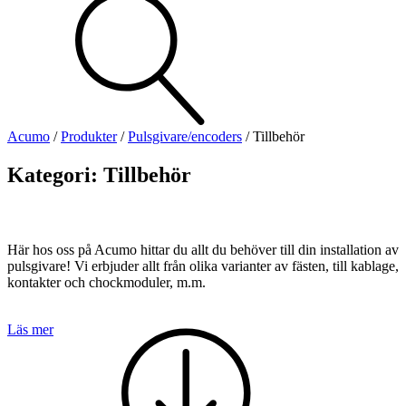
Visa allt
Se alla kategorier
Se alla produkter
Se alla leverantörer
Acumo
/
Produkter
/
Pulsgivare/encoders
/
Tillbehör
Vi hjälper gärna till!
Kategori:
Tillbehör
Teknisk support
Offertförfrågan
Här hos oss på Acumo hittar du allt du behöver till din installation av
pulsgivare! Vi erbjuder allt från olika varianter av fästen, till kablage,
kontakter och chockmoduler, m.m.
Läs mer
Mekanik
Linjärenheter
Axelkopplingar
Kulskruvar
Skenstyrningar