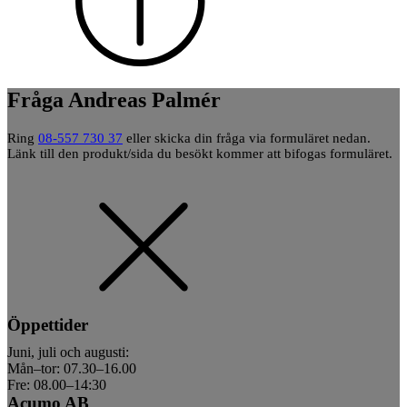
Fråga Andreas Palmér
Ring
08-557 730 37
eller skicka din fråga via formuläret nedan.
Länk till den produkt/sida du besökt kommer att bifogas formuläret.
Öppettider
Juni, juli och augusti:
Mån–tor: 07.30–16.00
Fre: 08.00–14:30
Acumo AB