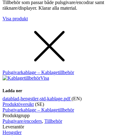
Tillbehör som passar både pulsgivare/encodrar samt
räknare/displayer. Klarar alla material.
Visa produkt
Pulsgivarkablage – Kablagetillbehör
Visa
Ladda ner
datablad-hengstler-std-kablage.pdf
(EN)
Produktöversikt
(SE)
Pulsgivarkablage – Kablagetillbehör
Produktgrupp
Pulsgivare/encoders
,
Tillbehör
Leverantör
Hengstler