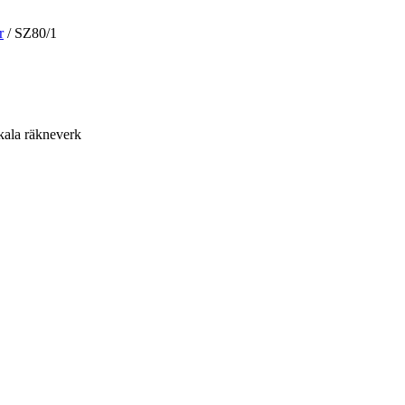
r
/
SZ80/1
kala räkneverk