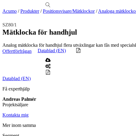
produkter
Visa allt
Se alla kategorier
Se alla produkter
Se alla leverantörer
Acumo
/
Produkter
/
Positionsvisare/Mätklockor
/
Analoga mätklocko
Vi hjälper gärna till!
SZ80/1
Teknisk support
Mätklocka för handhjul
Offertförfrågan
Analog mätklocka för handhjul flera utväxlingar kan fås med specials
Mekanik
Datablad (EN)
Offertförfrågan
Linjärenheter
Axelkopplingar
Kulskruvar
Skenstyrningar
Mekatronik
Positionsvisare / Mätklockor
Pulsgivare / Encoders
Wire-moduler
Gäng- och borrenheter
Datablad (EN)
Motion
Få experthjälp
Linjärmotorer
Servodrifter
Roterande ställdon
Andreas Palmér
Mätning
Projektsäljare
Mätskalor
Räknare / Displayer
Givare
Kontakta mig
Maskinsäkerhet
Mer inom samma
Ljusridåer
Ljustorn
Segment
Varningsljud