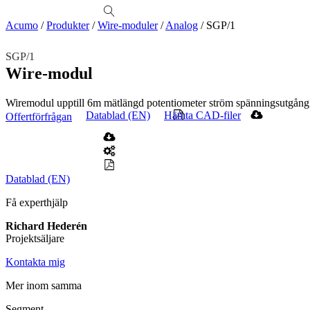
produkter
Visa allt
Se alla kategorier
Se alla produkter
Se alla leverantörer
Acumo
/
Produkter
/
Wire-moduler
/
Analog
/
SGP/1
Vi hjälper gärna till!
SGP/1
Teknisk support
Wire-modul
Offertförfrågan
Wiremodul upptill 6m mätlängd potentiometer ström spänningsutgång m
Mekanik
Datablad (EN)
Hämta CAD-filer
Offertförfrågan
Linjärenheter
Axelkopplingar
Kulskruvar
Skenstyrningar
Mekatronik
Positionsvisare / Mätklockor
Pulsgivare / Encoders
Wire-moduler
Gäng- och borrenheter
Datablad (EN)
Motion
Få experthjälp
Linjärmotorer
Servodrifter
Roterande ställdon
Richard Hederén
Mätning
Projektsäljare
Mätskalor
Räknare / Displayer
Givare
Kontakta mig
Maskinsäkerhet
Mer inom samma
Ljusridåer
Ljustorn
Segment
Varningsljud