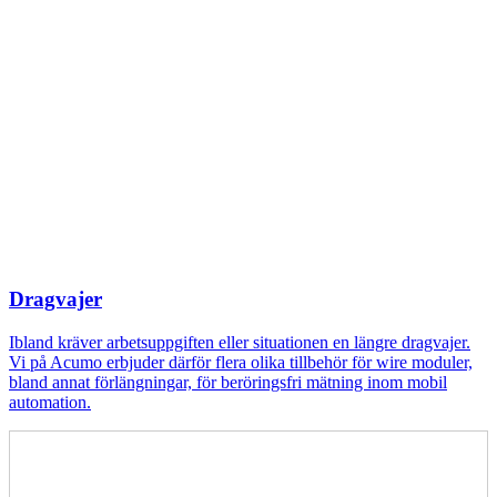
Dragvajer
Ibland kräver arbetsuppgiften eller situationen en längre dragvajer.
Vi på Acumo erbjuder därför flera olika tillbehör för wire moduler,
bland annat förlängningar, för beröringsfri mätning inom mobil
automation.