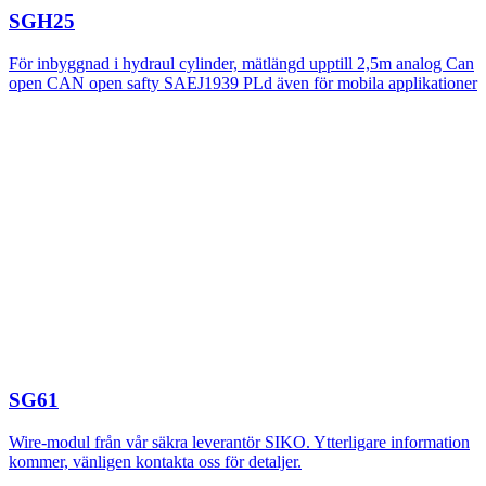
SGH25
För inbyggnad i hydraul cylinder, mätlängd upptill 2,5m analog Can
open CAN open safty SAEJ1939 PLd även för mobila applikationer
SG61
Wire-modul från vår säkra leverantör SIKO. Ytterligare information
kommer, vänligen kontakta oss för detaljer.