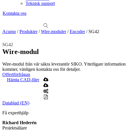
Teknisk support
Kontakta oss
Sök
produkter
Visa allt
Se alla kategorier
Se alla produkter
Se alla leverantörer
Acumo
/
Produkter
/
Wire-moduler
/
Encoder
/
SG42
Vi hjälper gärna till!
SG42
Teknisk support
Wire-modul
Offertförfrågan
Wire-modul från vår säkra leverantör SIKO. Ytterligare information
Mekanik
kommer, vänligen kontakta oss för detaljer.
Linjärenheter
Axelkopplingar
Kulskruvar
Skenstyrningar
Offertförfrågan
Hämta CAD-filer
Mekatronik
Positionsvisare / Mätklockor
Pulsgivare / Encoders
Wire-moduler
Gäng- och borrenheter
Datablad (EN)
Motion
Linjärmotorer
Servodrifter
Roterande ställdon
Få experthjälp
Mätning
Richard Hederén
Mätskalor
Räknare / Displayer
Projektsäljare
Givare