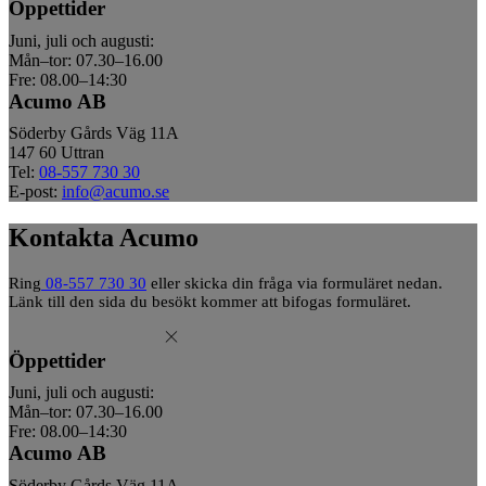
Öppettider
Juni, juli och augusti:
Mån–tor: 07.30–16.00
Fre: 08.00–14:30
Acumo AB
Söderby Gårds Väg 11A
147 60 Uttran
Tel:
08-557 730 30
E-post:
info@acumo.se
Kontakta Acumo
Ring
08-557 730 30
eller skicka din fråga via formuläret nedan.
Länk till den sida du besökt kommer att bifogas formuläret.
Öppettider
Juni, juli och augusti:
Mån–tor: 07.30–16.00
Fre: 08.00–14:30
Acumo AB
Söderby Gårds Väg 11A