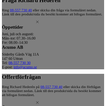
Fråga Richard Hederén
Ring
08-557 730 40
eller skicka din fråga via formuläret nedan.
Länk till den produkt/sida du besökt kommer att bifogas formuläret.
Öppettider
Juni, juli och augusti:
Mån–tor: 07.30–16.00
Fre: 08.00–14:30
Acumo AB
Söderby Gårds Väg 11A
147 60 Uttran
Tel:
08-557 730 30
E-post:
info@acumo.se
Offertförfrågan
Ring Richard Hederén på
08-557 730 40
eller skicka din förfrågan
via formuläret nedan. Länk till den produkt/sida du besökt kommer
att bifogas formuläret.