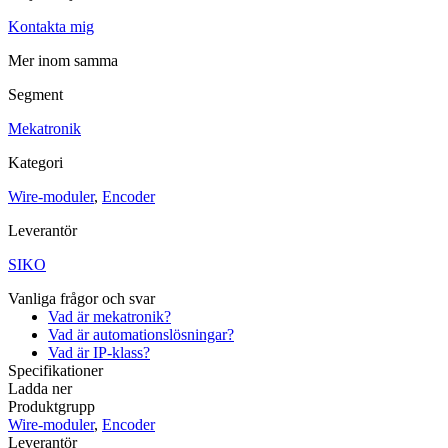
Kontakta mig
Maskinsäkerhet
Ljusridåer
Ljustorn
Mer inom samma
Varningsljud
Varningsljus
Segment
Övrigt
Mekatronik
Kablage
ESD / Antistatutrustning
Profilsystem
Kategori
Wire-moduler
,
Encoder
Leverantör
SIKO
Vanliga frågor och svar
Vad är mekatronik?
Vad är automationslösningar?
Vad är IP-klass?
Specifikationer
Ladda ner
Produktgrupp
Wire-moduler
,
Encoder
Leverantör