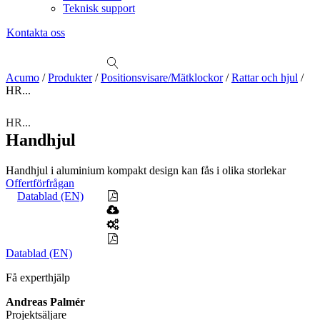
Teknisk support
Kontakta oss
Sök
produkter
Visa allt
Se alla kategorier
Se alla produkter
Se alla leverantörer
Acumo
/
Produkter
/
Positionsvisare/Mätklockor
/
Rattar och hjul
/
HR...
Vi hjälper gärna till!
Teknisk support
HR...
Offertförfrågan
Handhjul
Mekanik
Handhjul i aluminium kompakt design kan fås i olika storlekar
Linjärenheter
Axelkopplingar
Kulskruvar
Skenstyrningar
Offertförfrågan
Datablad (EN)
Mekatronik
Positionsvisare / Mätklockor
Pulsgivare / Encoders
Wire-moduler
Gäng- och borrenheter
Datablad (EN)
Motion
Linjärmotorer
Servodrifter
Roterande ställdon
Få experthjälp
Mätning
Andreas Palmér
Mätskalor
Räknare / Displayer
Projektsäljare
Givare