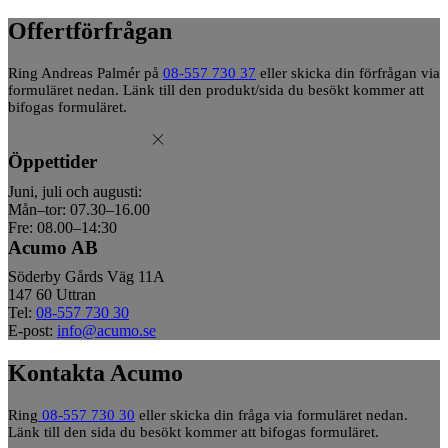
Offertförfrågan
Ring Andreas Palmér på
08-557 730 37
eller skicka din förfrågan via
formuläret nedan. Länk till den produkt/sida du besökt kommer att
bifogas formuläret.
Öppettider
Juni, juli och augusti:
Mån–tor: 07.30–16.00
Fre: 08.00–14:30
Acumo AB
Söderby Gårds Väg 11A
147 60 Uttran
Tel:
08-557 730 30
E-post:
info@acumo.se
Kontakta Acumo
Ring
08-557 730 30
eller skicka din fråga via formuläret nedan.
Länk till den sida du besökt kommer att bifogas formuläret.