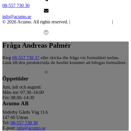
08-557 730 30
info@acumo.se
© 2026 Acumo. All rights reserved. |
Integritet och cookies
|
Ändra
samtycke
Fråga Andreas Palmér
Ring
08-557 730 37
eller skicka din fråga via formuläret nedan.
Länk till den produkt/sida du besökt kommer att bifogas formuläret.
Öppettider
Juni, juli och augusti:
Mån–tor: 07.30–16.00
Fre: 08.00–14:30
Acumo AB
Söderby Gårds Väg 11A
147 60 Uttran
Tel:
08-557 730 30
E-post:
info@acumo.se