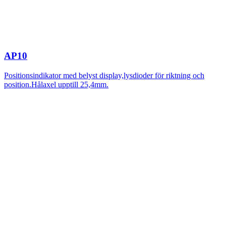
AP10
Positionsindikator med belyst display,lysdioder för riktning och
position.Hålaxel upptill 25,4mm.