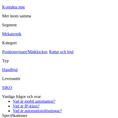
Kontakta mig
Maskinsäkerhet
Ljusridåer
Ljustorn
Mer inom samma
Varningsljud
Varningsljus
Segment
Övrigt
Mekatronik
Kablage
ESD / Antistatutrustning
Profilsystem
Kategori
Positionsvisare/Mätklockor
,
Rattar och hjul
Typ
Handhjul
Leverantör
SIKO
Vanliga frågor och svar
Vad är mobil automation?
Vad är IP-klass?
Vad är automationslösningar?
Specifikationer