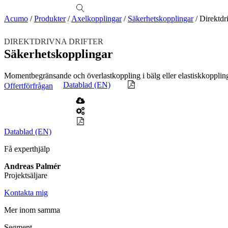
produkter
Visa allt
Se alla kategorier
Se alla produkter
Se alla leverantörer
Acumo
/
Produkter
/
Axelkopplingar
/
Säkerhetskopplingar
/
Direktdri
Vi hjälper gärna till!
DIREKTDRIVNA DRIFTER
Teknisk support
Säkerhetskopplingar
Offertförfrågan
Momentbegränsande och överlastkoppling i bälg eller elastiskkopplin
Mekanik
Datablad (EN)
Offertförfrågan
Linjärenheter
Axelkopplingar
Kulskruvar
Skenstyrningar
Mekatronik
Positionsvisare / Mätklockor
Pulsgivare / Encoders
Wire-moduler
Gäng- och borrenheter
Datablad (EN)
Motion
Få experthjälp
Linjärmotorer
Servodrifter
Roterande ställdon
Andreas Palmér
Mätning
Projektsäljare
Mätskalor
Räknare / Displayer
Givare
Kontakta mig
Maskinsäkerhet
Mer inom samma
Ljusridåer
Ljustorn
Segment
Varningsljud