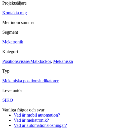
Projektsäljare
Maskinsäkerhet
Kontakta mig
Ljusridåer
Ljustorn
Varningsljud
Mer inom samma
Varningsljus
Segment
Övrigt
Kablage
ESD / Antistatutrustning
Profilsystem
Mekatronik
Kategori
Positionsvisare/Mätklockor
,
Mekaniska
Typ
Mekaniska positionsindikatorer
Leverantör
SIKO
Vanliga frågor och svar
Vad är mobil automation?
Vad är mekatronik?
Vad är automationslösningar?