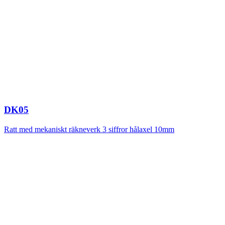
DK05
Ratt med mekaniskt räkneverk 3 siffror hålaxel 10mm