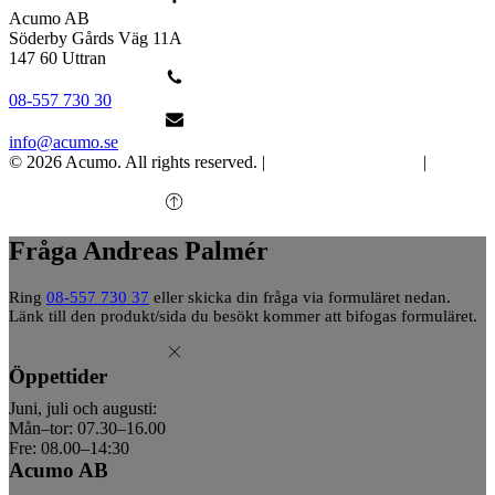
Acumo AB
Söderby Gårds Väg 11A
147 60 Uttran
08-557 730 30
info@acumo.se
© 2026 Acumo. All rights reserved. |
Integritet och cookies
|
Ändra
samtycke
Fråga Andreas Palmér
Ring
08-557 730 37
eller skicka din fråga via formuläret nedan.
Länk till den produkt/sida du besökt kommer att bifogas formuläret.
Öppettider
Juni, juli och augusti:
Mån–tor: 07.30–16.00
Fre: 08.00–14:30
Acumo AB