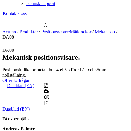
Teknisk support
Kontakta oss
Sök
produkter
Visa allt
Se alla kategorier
Se alla produkter
Se alla leverantörer
Acumo
/
Produkter
/
Positionsvisare/Mätklockor
/
Mekaniska
/
DA08
Vi hjälper gärna till!
Teknisk support
DA08
Offertförfrågan
Mekanisk positionsvisare.
Mekanik
Positionsindikator metall hus 4 el 5 siffror hålaxel 35mm
Linjärenheter
Axelkopplingar
Kulskruvar
Skenstyrningar
nollställning.
Offertförfrågan
Mekatronik
Datablad (EN)
Positionsvisare / Mätklockor
Pulsgivare / Encoders
Wire-moduler
Gäng- och borrenheter
Motion
Datablad (EN)
Linjärmotorer
Servodrifter
Roterande ställdon
Få experthjälp
Mätning
Mätskalor
Räknare / Displayer
Andreas Palmér
Givare