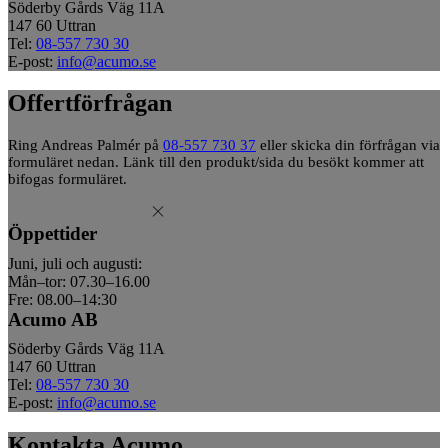
Söderby Gårds Väg 11A
147 60 Uttran
Tel:
08-557 730 30
E-post:
info@acumo.se
Offertförfrågan
Ring Andreas Palmér på
08-557 730 37
eller skicka din förfrågan via
formuläret nedan. Länk till den produkt/sida du besökt kommer att
bifogas formuläret.
Öppettider
Juni, juli och augusti:
Mån–tor: 07.30–16.00
Fre: 08.00–14:30
Acumo AB
Söderby Gårds Väg 11A
147 60 Uttran
Tel:
08-557 730 30
E-post:
info@acumo.se
Kontakta Acumo