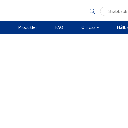
Sök
efter:
Produkter
FAQ
Om oss
Hållb
Visa allt
Se alla kategorier
Linj
Se alla produkter
Axel
Se alla leverantörer
Kuls
Sken