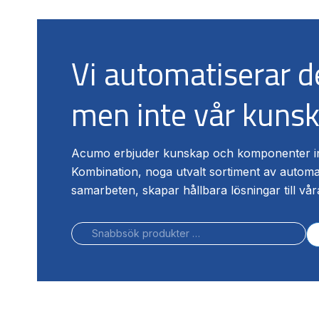
Vi automatiserar 
men inte vår kuns
Acumo erbjuder kunskap och komponenter in
Kombination, noga utvalt sortiment av autom
samarbeten, skapar hållbara lösningar till vår
Sök
Nä
efter: