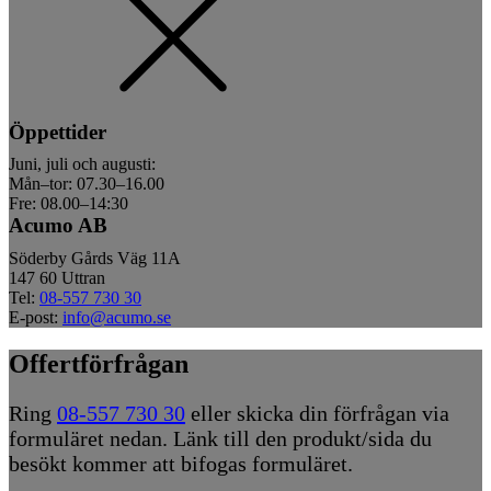
Öppettider
Juni, juli och augusti:
Mån–tor: 07.30–16.00
Fre: 08.00–14:30
Acumo AB
Söderby Gårds Väg 11A
147 60 Uttran
Tel:
08-557 730 30
E-post:
info@acumo.se
Offertförfrågan
Ring
08-557 730 30
eller skicka din förfrågan via
formuläret nedan. Länk till den produkt/sida du
besökt kommer att bifogas formuläret.