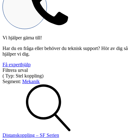
Vi hjälper gärna till!
Mekatronik
Har du en fråga eller behöver du teknisk support? Hör av dig så
Positionsvisare / Mätklockor
hjälper vi dig.
Pulsgivare / Encoders
Wire-moduler
Gäng- och borrenheter
Få experthjälp
Filtrera urval
(
Typ:
Stel koppling
)
Segment:
Mekanik
Motion
Linjärmotorer
Servodrifter
Roterande ställdon
Distanskoppling – SF Serien