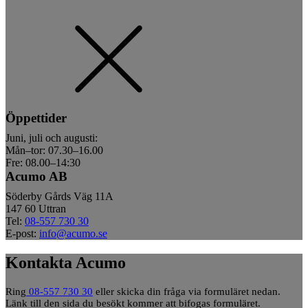
Öppettider
Juni, juli och augusti:
Mån–tor: 07.30–16.00
Fre: 08.00–14:30
Acumo AB
Söderby Gårds Väg 11A
147 60 Uttran
Tel:
08-557 730 30
E-post:
info@acumo.se
Kontakta Acumo
Ring
08-557 730 30
eller skicka din fråga via formuläret nedan.
Länk till den sida du besökt kommer att bifogas formuläret.