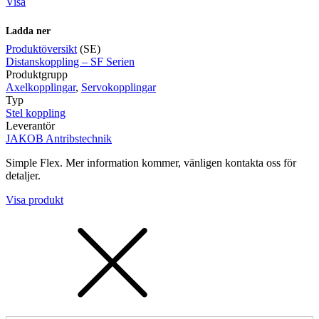
Visa
Ladda ner
Produktöversikt
(SE)
Distanskoppling – SF Serien
Mätning
Produktgrupp
Mätskalor
Räknare / Displayer
Axelkopplingar
,
Servokopplingar
Givare
Typ
Stel koppling
Maskinsäkerhet
Leverantör
Ljusridåer
Ljustorn
JAKOB Antribstechnik
Varningsljud
Varningsljus
Simple Flex. Mer information kommer, vänligen kontakta oss för
detaljer.
Visa produkt
Övrigt
Kablage
ESD / Antistatutrustning
Profilsystem