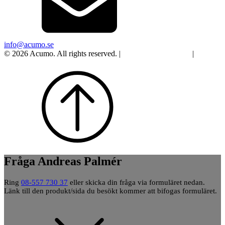
info@acumo.se
© 2026 Acumo. All rights reserved. |
Integritet och cookies
|
Ändra
samtycke
Fråga Andreas Palmér
Ring
08-557 730 37
eller skicka din fråga via formuläret nedan.
Länk till den produkt/sida du besökt kommer att bifogas formuläret.