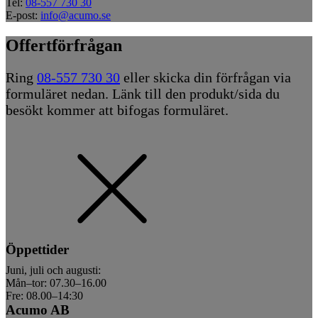
Tel:
08-557 730 30
E-post:
info@acumo.se
Offertförfrågan
Ring
08-557 730 30
eller skicka din förfrågan via
formuläret nedan. Länk till den produkt/sida du
besökt kommer att bifogas formuläret.
Öppettider
Juni, juli och augusti:
Mån–tor: 07.30–16.00
Fre: 08.00–14:30
Acumo AB