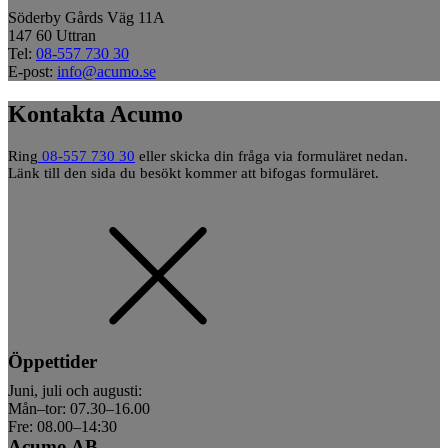
Söderby Gårds Väg 11A
147 60 Uttran
Tel:
08-557 730 30
E-post:
info@acumo.se
Kontakta Acumo
Ring
08-557 730 30
eller skicka din fråga via formuläret nedan.
Länk till den sida du besökt kommer att bifogas formuläret.
Öppettider
Juni, juli och augusti:
Mån–tor: 07.30–16.00
Fre: 08.00–14:30
Acumo AB