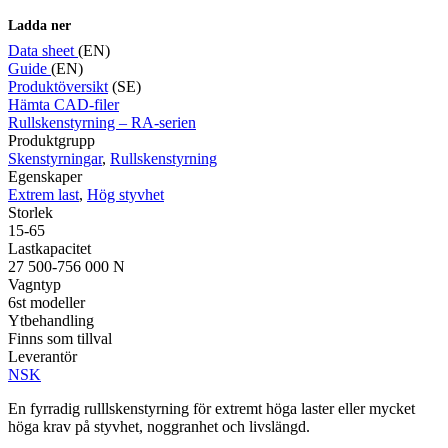
Ladda ner
Data sheet
(EN)
Guide
(EN)
Produktöversikt
(SE)
Mätning
Hämta CAD-filer
Mätskalor
Räknare / Displayer
Rullskenstyrning – RA-serien
Givare
Produktgrupp
Skenstyrningar
,
Rullskenstyrning
Maskinsäkerhet
Egenskaper
Ljusridåer
Ljustorn
Extrem last
,
Hög styvhet
Varningsljud
Storlek
Varningsljus
15-65
Lastkapacitet
27 500-756 000 N
Vagntyp
6st modeller
Ytbehandling
Finns som tillval
Leverantör
NSK
Övrigt
En fyrradig rulllskenstyrning för extremt höga laster eller mycket
Kablage
ESD / Antistatutrustning
Profilsystem
höga krav på styvhet, noggranhet och livslängd.