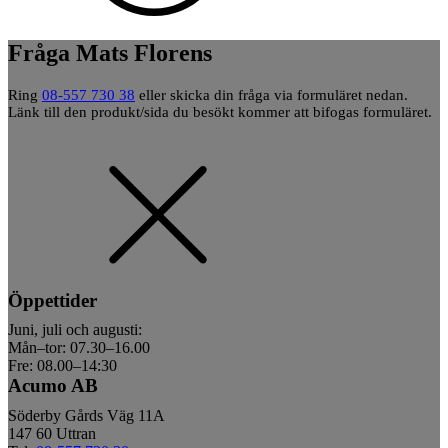
Fråga Mats Florens
Ring
08-557 730 38
eller skicka din fråga via formuläret nedan.
Länk till den produkt/sida du besökt kommer att bifogas formuläret.
Öppettider
Juni, juli och augusti:
Mån–tor: 07.30–16.00
Fre: 08.00–14:30
Acumo AB
Söderby Gårds Väg 11A
147 60 Uttran