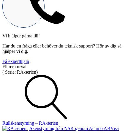
Vi hjälper gärna till!
Mekatronik
Har du en fråga eller behöver du teknisk support? Hör av dig så
Positionsvisare / Mätklockor
hjälper vi dig.
Pulsgivare / Encoders
Wire-moduler
Gäng- och borrenheter
Få experthjälp
Filtrera urval
(
Serie:
RA-serien
)
Motion
Linjärmotorer
Servodrifter
Roterande ställdon
Rullskenstyrning – RA-serien
Visa