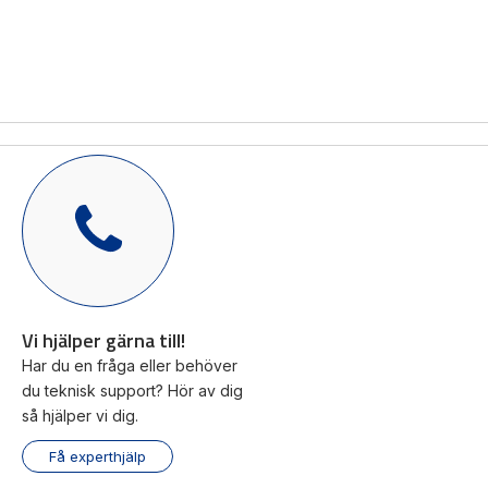
Mas
Mätning
Ljusr
Vi hjälper gärna
Mätskalor
till!
Ljust
Räknare
Varn
Teknisk
/
Varni
support
Displayer
Givare
Offertförfrågan
Vi hjälper gärna till!
Har du en fråga eller behöver
du teknisk support? Hör av dig
så hjälper vi dig.
Få experthjälp