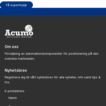
Lastkapacitet
27 500-756 000 N
Få experthjälp
Vagntyp
6st modeller
Ytbehandling
Finns som tillval
Leverantör
NSK
En fyrradig rulllskenstyrning för extremt höga
laster eller mycket höga krav på styvhet,
noggranhet och livslängd.
Om oss
Försäljning av automationskomponenter för positionering på den
Visa produkt
svenska marknaden.
Nyhetsbrev
Registrera dig till vårt nyhetsbrev för alla nyheter, info samt tips &
trix.
Sektion