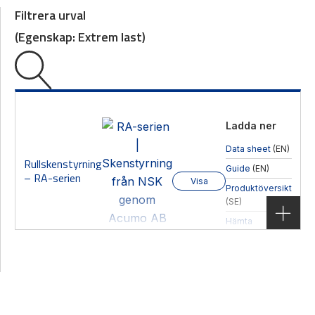
Filtrera urval
(
Egenskap:
Extrem last
)
Ladda ner
Data sheet
(EN)
Rullskenstyrning
Guide
(EN)
– RA-serien
Visa
Produktöversikt
(SE)
Hämta CAD-
filer
Rullskenstyrning – RA-serien
Produktgrupp
Skenstyrningar
,
Rullskenstyrning
Egenskaper
Extrem last
,
Hög styvhet
Storlek
15-65