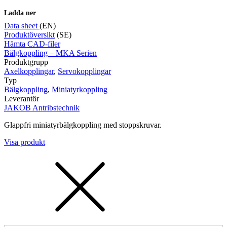
Ladda ner
Data sheet
(EN)
Produktöversikt
(SE)
Hämta CAD-filer
Mätning
Bälgkoppling – MKA Serien
Mätskalor
Räknare / Displayer
Produktgrupp
Givare
Axelkopplingar
,
Servokopplingar
Typ
Maskinsäkerhet
Bälgkoppling
,
Miniatyrkoppling
Ljusridåer
Ljustorn
Leverantör
Varningsljud
JAKOB Antribstechnik
Varningsljus
Glappfri miniatyrbälgkoppling med stoppskruvar.
Visa produkt
Övrigt
Kablage
ESD / Antistatutrustning
Profilsystem