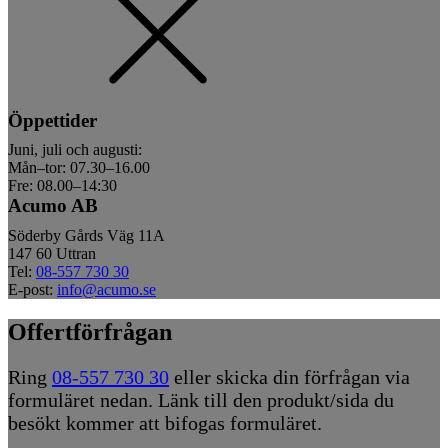
Öppettider
Juni, juli och augusti:
Mån–tor: 07.30–16.00
Fre: 08.00–14:30
Acumo AB
Söderby Gårds Väg 11A
147 60 Uttran
Tel:
08-557 730 30
E-post:
info@acumo.se
Offertförfrågan
Ring
08-557 730 30
eller skicka din förfrågan via
formuläret nedan. Länk till den produkt/sida du
besökt kommer att bifogas formuläret.