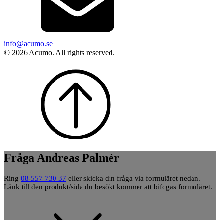
info@acumo.se
© 2026 Acumo. All rights reserved. |
Integritet och cookies
|
Ändra
samtycke
Fråga Andreas Palmér
Ring
08-557 730 37
eller skicka din fråga via formuläret nedan.
Länk till den produkt/sida du besökt kommer att bifogas formuläret.