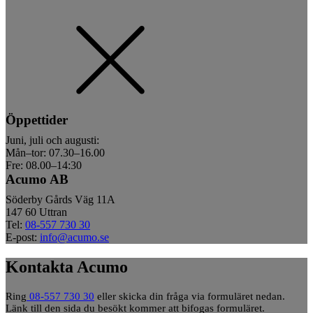
Öppettider
Juni, juli och augusti:
Mån–tor: 07.30–16.00
Fre: 08.00–14:30
Acumo AB
Söderby Gårds Väg 11A
147 60 Uttran
Tel:
08-557 730 30
E-post:
info@acumo.se
Kontakta Acumo
Ring
08-557 730 30
eller skicka din fråga via formuläret nedan.
Länk till den sida du besökt kommer att bifogas formuläret.