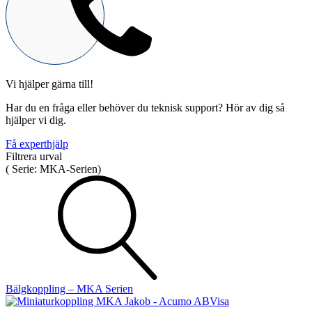
Vi hjälper gärna till!
Mekatronik
Har du en fråga eller behöver du teknisk support? Hör av dig så
Positionsvisare / Mätklockor
hjälper vi dig.
Pulsgivare / Encoders
Wire-moduler
Gäng- och borrenheter
Få experthjälp
Filtrera urval
(
Serie:
MKA-Serien
)
Motion
Linjärmotorer
Servodrifter
Roterande ställdon
Bälgkoppling – MKA Serien
Visa