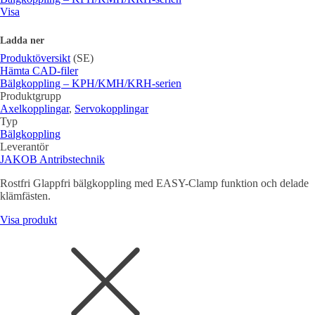
Visa
Ladda ner
Produktöversikt
(SE)
Hämta CAD-filer
Bälgkoppling – KPH/KMH/KRH-serien
Produktgrupp
Axelkopplingar
,
Servokopplingar
Typ
Bälgkoppling
Leverantör
JAKOB Antribstechnik
Rostfri Glappfri bälgkoppling med EASY-Clamp funktion och delade
klämfästen.
Visa produkt