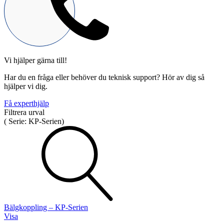
Vi hjälper gärna till!
Mekatronik
Har du en fråga eller behöver du teknisk support? Hör av dig så
Positionsvisare / Mätklockor
hjälper vi dig.
Pulsgivare / Encoders
Wire-moduler
Gäng- och borrenheter
Få experthjälp
Filtrera urval
(
Serie:
KP-Serien
)
Motion
Linjärmotorer
Servodrifter
Roterande ställdon
Bälgkoppling – KP-Serien
Visa