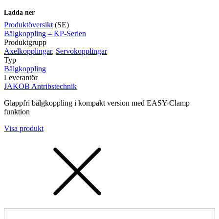
Ladda ner
Produktöversikt
(SE)
Bälgkoppling – KP-Serien
Produktgrupp
Mätning
Axelkopplingar
,
Servokopplingar
Mätskalor
Räknare / Displayer
Typ
Givare
Bälgkoppling
Leverantör
Maskinsäkerhet
JAKOB Antribstechnik
Ljusridåer
Ljustorn
Varningsljud
Glappfri bälgkoppling i kompakt version med EASY-Clamp
Varningsljus
funktion
Visa produkt
Övrigt
Kablage
ESD / Antistatutrustning
Profilsystem