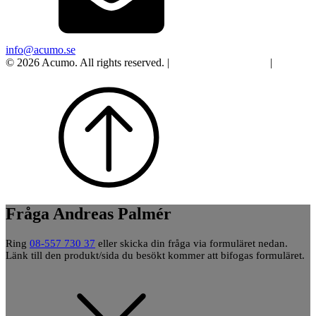
info@acumo.se
© 2026 Acumo. All rights reserved. |
Integritet och cookies
|
Ändra
samtycke
Fråga Andreas Palmér
Ring
08-557 730 37
eller skicka din fråga via formuläret nedan.
Länk till den produkt/sida du besökt kommer att bifogas formuläret.