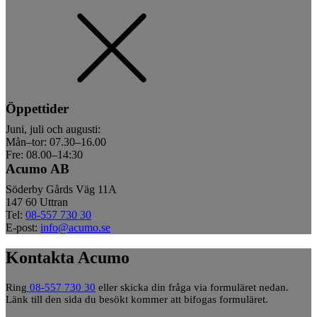
Öppettider
Juni, juli och augusti:
Mån–tor: 07.30–16.00
Fre: 08.00–14:30
Acumo AB
Söderby Gårds Väg 11A
147 60 Uttran
Tel:
08-557 730 30
E-post:
info@acumo.se
Kontakta Acumo
Ring
08-557 730 30
eller skicka din fråga via formuläret nedan.
Länk till den sida du besökt kommer att bifogas formuläret.