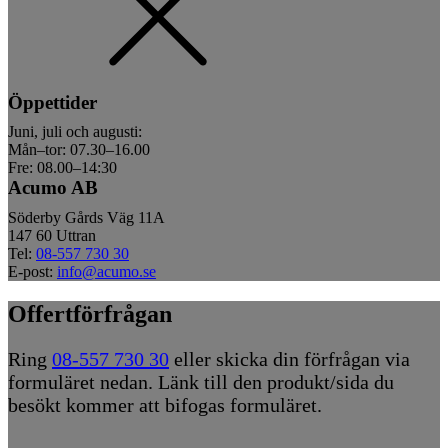
Öppettider
Juni, juli och augusti:
Mån–tor: 07.30–16.00
Fre: 08.00–14:30
Acumo AB
Söderby Gårds Väg 11A
147 60 Uttran
Tel:
08-557 730 30
E-post:
info@acumo.se
Offertförfrågan
Ring
08-557 730 30
eller skicka din förfrågan via
formuläret nedan. Länk till den produkt/sida du
besökt kommer att bifogas formuläret.