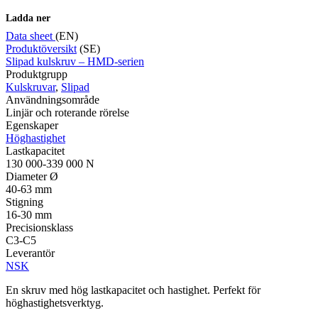
Ladda ner
Data sheet
(EN)
Produktöversikt
(SE)
Slipad kulskruv – HMD-serien
Mätning
Produktgrupp
Mätskalor
Räknare / Displayer
Kulskruvar
,
Slipad
Givare
Användningsområde
Linjär och roterande rörelse
Maskinsäkerhet
Egenskaper
Ljusridåer
Ljustorn
Höghastighet
Varningsljud
Lastkapacitet
Varningsljus
130 000-339 000 N
Diameter Ø
40-63 mm
Stigning
16-30 mm
Precisionsklass
C3-C5
Leverantör
NSK
Övrigt
En skruv med hög lastkapacitet och hastighet. Perfekt för
Kablage
ESD / Antistatutrustning
Profilsystem
höghastighetsverktyg.