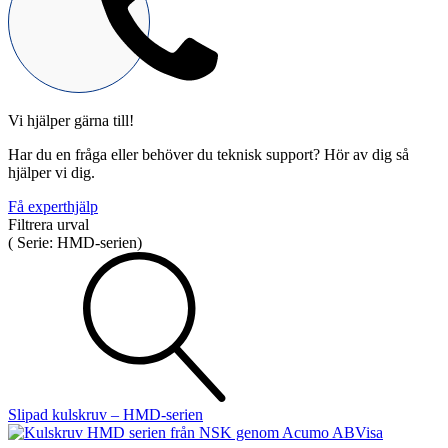
Vi hjälper gärna till!
Mekatronik
Har du en fråga eller behöver du teknisk support? Hör av dig så
Positionsvisare / Mätklockor
hjälper vi dig.
Pulsgivare / Encoders
Wire-moduler
Gäng- och borrenheter
Få experthjälp
Filtrera urval
(
Serie:
HMD-serien
)
Motion
Linjärmotorer
Servodrifter
Roterande ställdon
Slipad kulskruv – HMD-serien
Visa