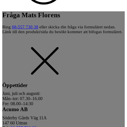
Fråga Mats Florens
Ring
08-557 730 38
eller skicka din fråga via formuläret nedan.
Länk till den produkt/sida du besökt kommer att bifogas formuläret.
Öppettider
Juni, juli och augusti:
Mån–tor: 07.30–16.00
Fre: 08.00–14:30
Acumo AB
Söderby Gårds Väg 11A
147 60 Uttran