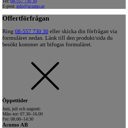
Tel:
08-557 730 30
E-post:
info@acumo.se
Offertförfrågan
Ring
08-557 730 30
eller skicka din förfrågan via
formuläret nedan. Länk till den produkt/sida du
besökt kommer att bifogas formuläret.
Öppettider
Juni, juli och augusti:
Mån–tor: 07.30–16.00
Fre: 08.00–14:30
Acumo AB