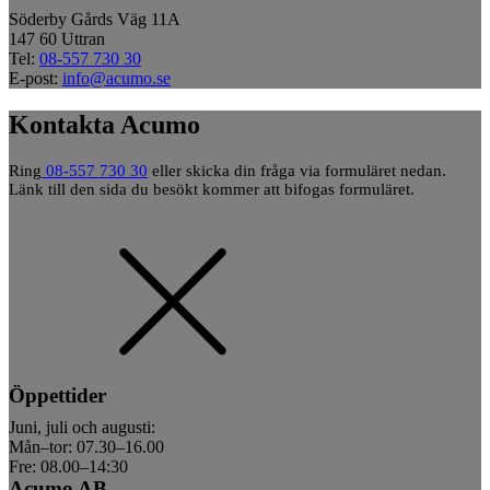
Söderby Gårds Väg 11A
147 60 Uttran
Tel:
08-557 730 30
E-post:
info@acumo.se
Kontakta Acumo
Ring
08-557 730 30
eller skicka din fråga via formuläret nedan.
Länk till den sida du besökt kommer att bifogas formuläret.
Öppettider
Juni, juli och augusti:
Mån–tor: 07.30–16.00
Fre: 08.00–14:30
Acumo AB