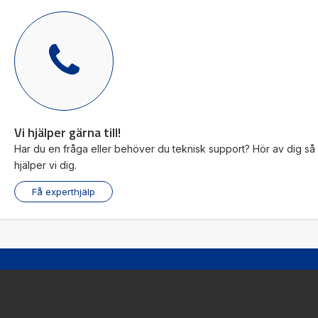
Ljusridå – SF2B
UTGÅENDE
Leverantör
Panasonic Industry
Avstånd
Upp till 13 meter
Höjd
168-1912 mm
Avstånd strålar
20mm (hand), 40mm (arm)
Klassning
PLd/SIL2, IP67
Utgående modell som ersätts av SF4D-
Vi hjälper gärna till!
modellerna
Har du en fråga eller behöver du teknisk support? Hör av dig så
hjälper vi dig.
Visa produkt
Få experthjälp