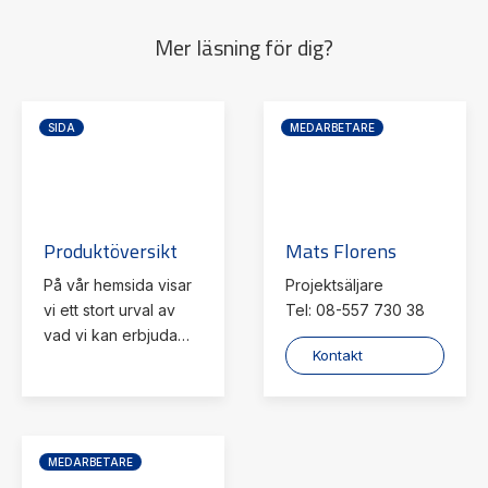
Mer läsning för dig?
SIDA
MEDARBETARE
Produktöversikt
Mats Florens
På vår hemsida visar
Projektsäljare
vi ett stort urval av
Tel: 08-557 730 38
vad vi kan erbjuda
Kontakt
inom
industriautomation
med tillbehör,
kontakta oss gärna
om du inte hittar exakt
MEDARBETARE
det du söker.