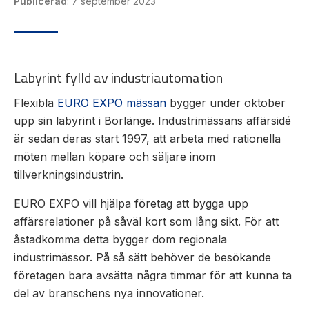
Publicerad
:
7 september 2023
Mas
Mätning
Ljusr
Vi hjälper gärna
Labyrint fylld av industriautomation
Mätskalor
till!
Ljust
Räknare
Flexibla
EURO EXPO mässan
bygger under oktober
Varn
Teknisk
/
upp sin labyrint i Borlänge. Industrimässans affärsidé
Varni
support
Displayer
är sedan deras start 1997, att arbeta med rationella
Givare
Offertförfrågan
möten mellan köpare och säljare inom
tillverkningsindustrin.
EURO EXPO vill hjälpa företag att bygga upp
affärsrelationer på såväl kort som lång sikt. För att
åstadkomma detta ​​​​​​​bygger dom regionala
industrimässor. På så sätt behöver de besökande
företagen bara avsätta några timmar för att kunna ta
del av branschens nya innovationer.