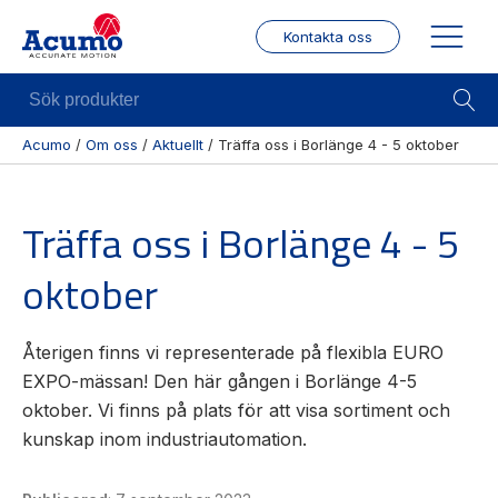
Kontakta oss
Sök
produkter
Acumo
/
Om oss
/
Aktuellt
/
Träffa oss i Borlänge 4 - 5 oktober
Visa allt
Mekanik
Mek
Träffa oss i Borlänge 4 - 5
Se alla
Linjärenheter
Posit
kategorier
/ Mä
Axelkopplingar
oktober
Se alla
Puls
Kulskruvar
produkter
/
Skenstyrningar
Enco
Se alla
Återigen finns vi representerade på flexibla EURO
leverantörer
Wire
EXPO-mässan! Den här gången i Borlänge 4-5
modu
oktober. Vi finns på plats för att visa sortiment och
Gäng
kunskap inom industriautomation.
borr