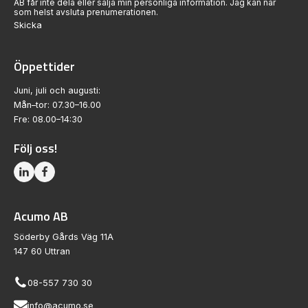
AB får inte dela eller sälja min personliga information. Jag kan när
som helst avsluta prenumerationen.
Skicka
Öppettider
Juni, juli och augusti:
Mån–tor: 07.30–16.00
Fre: 08.00–14:30
Följ oss!
Acumo AB
Söderby Gårds Väg 11A
147 60 Uttran
08-557 730 30
info@acumo.se