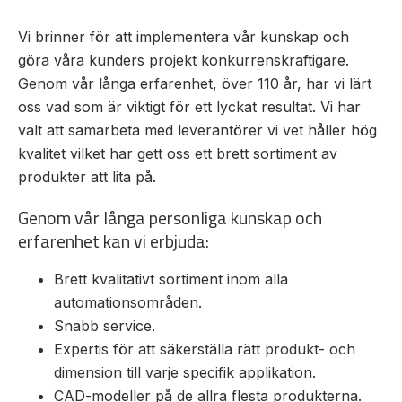
Vi brinner för att implementera vår kunskap och
Mas
göra våra kunders projekt konkurrenskraftigare.
Mätning
Ljusr
Genom vår långa erfarenhet, över 110 år, har vi lärt
Vi hjälper gärna
Mätskalor
oss vad som är viktigt för ett lyckat resultat. Vi har
till!
Ljust
Räknare
valt att samarbeta med leverantörer vi vet håller hög
Varn
Teknisk
/
kvalitet vilket har gett oss ett brett sortiment av
Varni
support
Displayer
produkter att lita på.
Givare
Offertförfrågan
Genom vår långa personliga kunskap och
erfarenhet kan vi erbjuda:
Brett kvalitativt sortiment inom alla
automationsområden.
Snabb service.
Expertis för att säkerställa rätt produkt- och
dimension till varje specifik applikation.
CAD-modeller på de allra flesta produkterna.