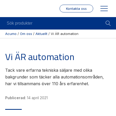
Kontakta oss
Sök
produkter
Acumo
/
Om oss
/
Aktuellt
/
Vi ÄR automation
Visa allt
Mekanik
Mek
Vi ÄR automation
Se alla
Linjärenheter
Posit
kategorier
/ Mä
Axelkopplingar
Se alla
Puls
Kulskruvar
Tack vare erfarna tekniska säljare med olika
produkter
/
bakgrunder som täcker alla automationsområden,
Skenstyrningar
Enco
Se alla
har vi tillsammans över 110 års erfarenhet.
leverantörer
Wire
modu
Publicerad
:
14 april 2021
Gäng
borr