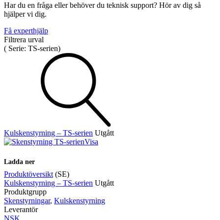
Har du en fråga eller behöver du teknisk support? Hör av dig så
Positionsvisare / Mätklockor
hjälper vi dig.
Pulsgivare / Encoders
Wire-moduler
Gäng- och borrenheter
Få experthjälp
Filtrera urval
(
Serie:
TS-serien
)
Motion
Linjärmotorer
Servodrifter
Roterande ställdon
Kulskenstyrning – TS-serien
Utgått
Visa
Ladda ner
Produktöversikt
(SE)
Kulskenstyrning – TS-serien
Utgått
Produktgrupp
Mätning
Skenstyrningar
,
Kulskenstyrning
Mätskalor
Räknare / Displayer
Leverantör
Givare
NSK