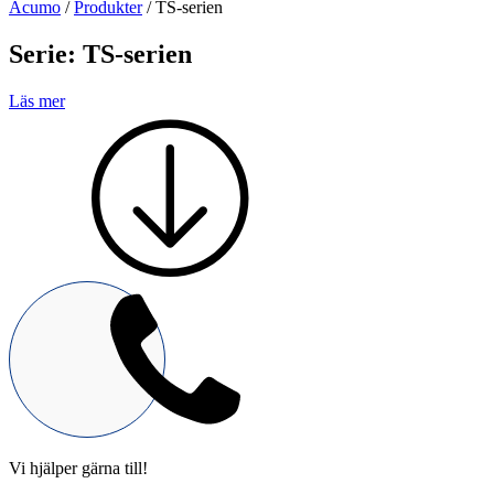
Acumo
/
Produkter
/
TS-serien
Vi hjälper gärna till!
Serie:
TS-serien
Teknisk support
Offertförfrågan
Läs mer
Mekanik
Linjärenheter
Axelkopplingar
Kulskruvar
Skenstyrningar
Vi hjälper gärna till!
Mekatronik