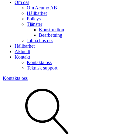
Om oss
Om Acumo AB
Hållbarhet
Policys
Tjänster
Konstruktion
Bearbetning
Jobba hos oss
Hållbarhet
Aktuellt
Kontakt
Kontakta oss
Teknisk support
Kontakta oss
Sök
produkter
Visa allt
Se alla kategorier
Se alla produkter
Se alla leverantörer