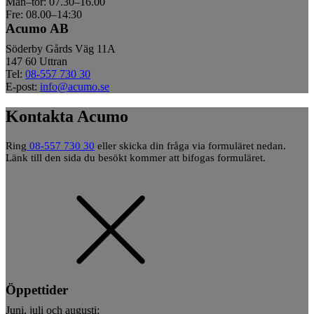
Mån–tor: 07.30–16.00
Fre: 08.00–14:30
Acumo AB
Söderby Gårds Väg 11A
147 60 Uttran
Tel:
08-557 730 30
E-post:
info@acumo.se
Kontakta Acumo
Ring
08-557 730 30
eller skicka din fråga via formuläret nedan.
Länk till den sida du besökt kommer att bifogas formuläret.
Öppettider
Juni, juli och augusti: