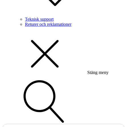
Teknisk support
Returer och reklamationer
Stäng meny
Sök
N