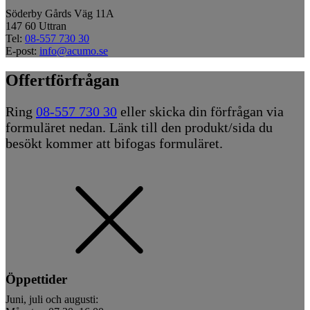
Söderby Gårds Väg 11A
147 60 Uttran
Tel:
08-557 730 30
E-post:
info@acumo.se
Offertförfrågan
Ring
08-557 730 30
eller skicka din förfrågan via
formuläret nedan. Länk till den produkt/sida du
besökt kommer att bifogas formuläret.
Öppettider
Juni, juli och augusti: