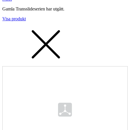
Maskinsäkerhet
Gamla Transslideserien har utgått.
Ljusridåer
Ljustorn
Varningsljud
Visa produkt
Varningsljus
Övrigt
Kablage
ESD / Antistatutrustning
Profilsystem