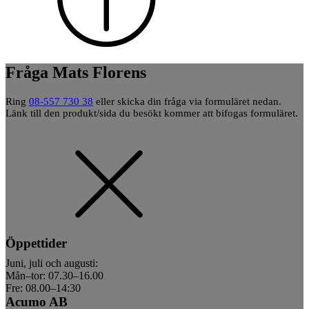
Fråga Mats Florens
Ring
08-557 730 38
eller skicka din fråga via formuläret nedan.
Länk till den produkt/sida du besökt kommer att bifogas formuläret.
Öppettider
Juni, juli och augusti:
Mån–tor: 07.30–16.00
Fre: 08.00–14:30
Acumo AB