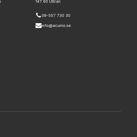
147 60 Uttran
0
08-557 730 30
info@acumo.se