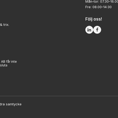
Mån–tor: 07.30–16.0
Fre: 08.00–14:30
Följ oss!
& trix.
 AB får inte
sluta
dra samtycke