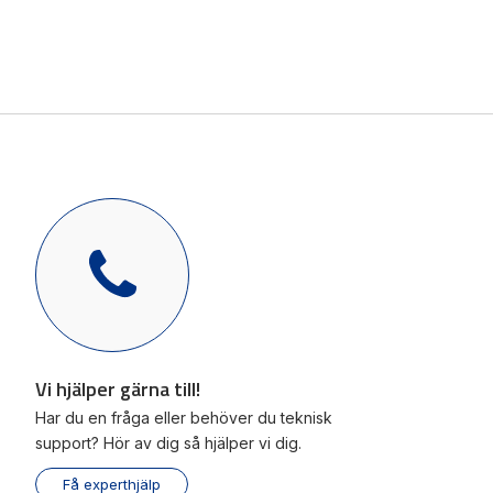
Mäts
Vi hjälper gärna till!
Räkn
Teknisk support
Giva
Offertförfrågan
Vi hjälper gärna till!
Har du en fråga eller behöver du teknisk
support? Hör av dig så hjälper vi dig.
Få experthjälp