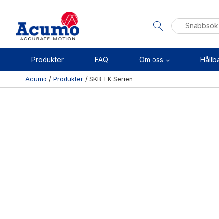
Sök
efter:
Produkter
FAQ
Om oss
Hållb
Acumo
/
Produkter
/
SKB-EK Serien
Visa allt
Se alla kategorier
Linj
Se alla produkter
Axel
Se alla leverantörer
Kuls
Sken