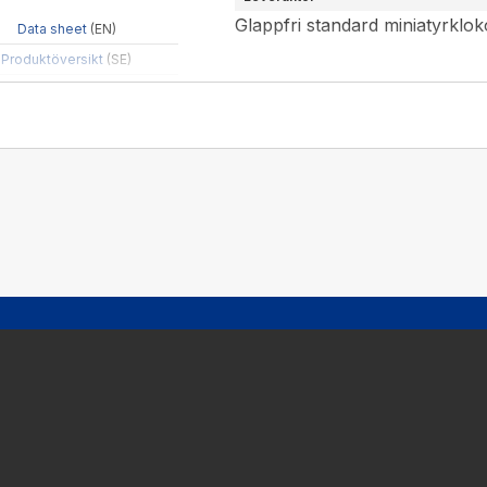
Glappfri standard miniatyrklo
Data sheet
(EN)
Produktöversikt
(SE)
Hämta CAD-filer