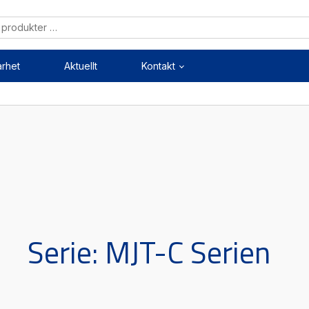
arhet
Aktuellt
Kontakt
Mekanik
Mekatronik
ärenheter
Positionsvisare / Mätklock
kopplingar
Pulsgivare / Encoders
kruvar
Wire-moduler
styrningar
Gäng- och borrenheter
Serie:
MJT-C Serien
Mätning
Maskinsäkerhet