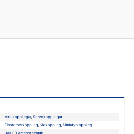
Kablage
ESD / Antistatutrustning
Profilsystem
Axelkopplingar
,
Servokopplingar
Elastomerkoppling
,
Klokoppling
,
Miniatyrkoppling
JAKOB Antribstechnik