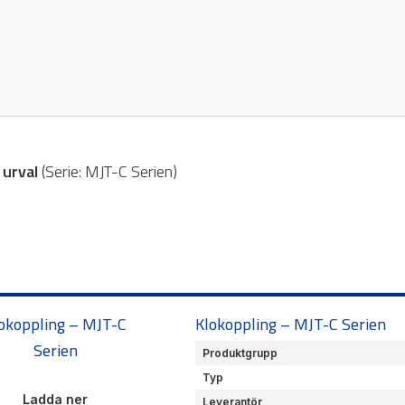
kalor
Ljusridåer
are / Displayer
Ljustorn
re
Varningsljud
Varningsljus
a urval
(
Serie:
MJT-C Serien
)
okoppling – MJT-C
Klokoppling – MJT-C Serien
Serien
Produktgrupp
Typ
Ladda ner
Leverantör