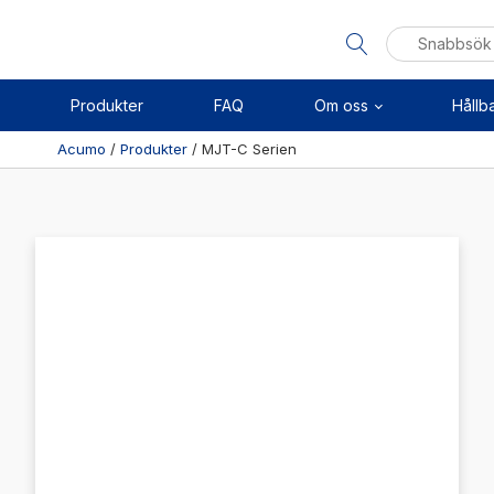
Sök
efter:
Produkter
FAQ
Om oss
Hållb
Acumo
/
Produkter
/
MJT-C Serien
Visa allt
Se alla kategorier
Linj
Se alla produkter
Axel
Se alla leverantörer
Kuls
Sken