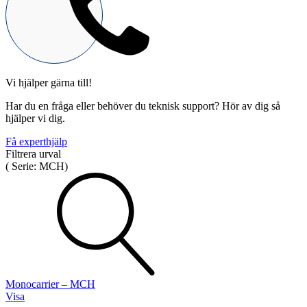
Vi hjälper gärna till!
Mekatronik
Har du en fråga eller behöver du teknisk support? Hör av dig så
Positionsvisare / Mätklockor
hjälper vi dig.
Pulsgivare / Encoders
Wire-moduler
Gäng- och borrenheter
Få experthjälp
Filtrera urval
(
Serie:
MCH
)
Motion
Linjärmotorer
Servodrifter
Roterande ställdon
Monocarrier – MCH
Visa