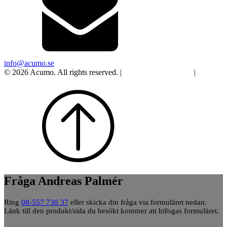
info@acumo.se
© 2026 Acumo. All rights reserved. |
Integritet och cookies
|
Ändra
samtycke
Fråga Andreas Palmér
Ring
08-557 730 37
eller skicka din fråga via formuläret nedan.
Länk till den produkt/sida du besökt kommer att bifogas formuläret.