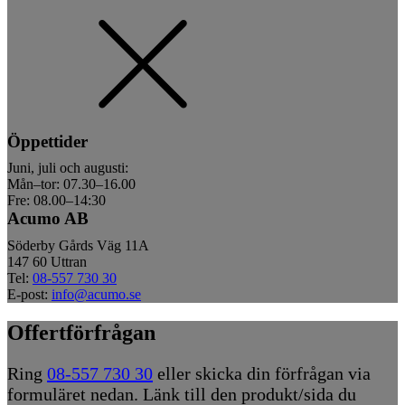
Öppettider
Juni, juli och augusti:
Mån–tor: 07.30–16.00
Fre: 08.00–14:30
Acumo AB
Söderby Gårds Väg 11A
147 60 Uttran
Tel:
08-557 730 30
E-post:
info@acumo.se
Offertförfrågan
Ring
08-557 730 30
eller skicka din förfrågan via
formuläret nedan. Länk till den produkt/sida du