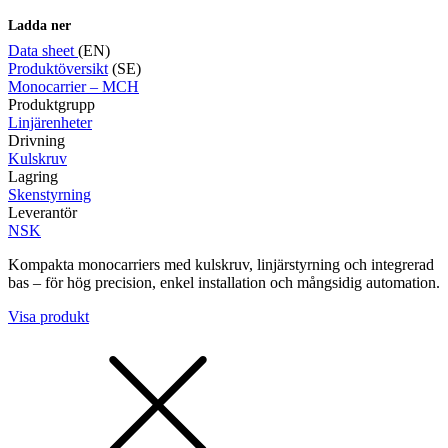
Ladda ner
Data sheet
(EN)
Produktöversikt
(SE)
Monocarrier – MCH
Mätning
Produktgrupp
Mätskalor
Räknare / Displayer
Linjärenheter
Givare
Drivning
Kulskruv
Maskinsäkerhet
Lagring
Ljusridåer
Ljustorn
Skenstyrning
Varningsljud
Leverantör
Varningsljus
NSK
Kompakta monocarriers med kulskruv, linjärstyrning och integrerad
bas – för hög precision, enkel installation och mångsidig automation.
Visa produkt
Övrigt
Kablage
ESD / Antistatutrustning
Profilsystem