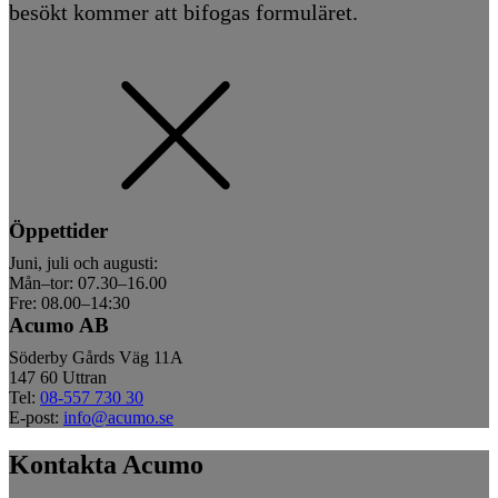
besökt kommer att bifogas formuläret.
Öppettider
Juni, juli och augusti:
Mån–tor: 07.30–16.00
Fre: 08.00–14:30
Acumo AB
Söderby Gårds Väg 11A
147 60 Uttran
Tel:
08-557 730 30
E-post:
info@acumo.se
Kontakta Acumo