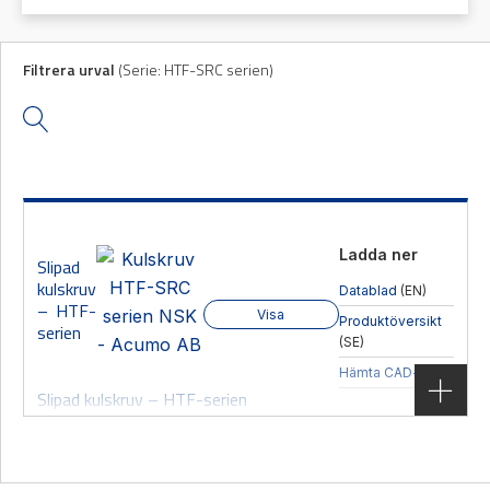
Mas
Filtrera urval
(
Serie:
HTF-SRC serien
)
Mätning
Ljusr
Vi hjälper gärna
Mätskalor
till!
Ljust
Räknare
Varn
Teknisk
/
Varni
support
Displayer
Givare
Offertförfrågan
Ladda ner
Slipad
kulskruv
Datablad
(EN)
– HTF-
Visa
Produktöversikt
serien
(SE)
Hämta CAD-filer
Slipad kulskruv – HTF-serien
Produktgrupp
Kulskruvar
,
Slipad
Användningsområde
Pressapplikationer, Formsprutning
Egenskaper
Extremt högbelastning