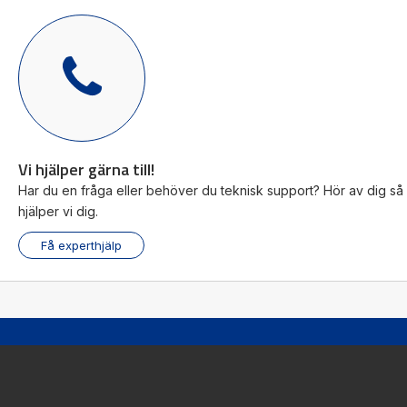
Diameter Ø
32-200 mm
Stigning
10-70 mm
Precisionsklass
Ct7
Leverantör
NSK
Dynamisk lastkapacitet
169kN - 5 600kN
Max axiell last
20,3kN - 1 079kN
Vi hjälper gärna till!
Kulskruven för de extremt höga belastningarna.
Har du en fråga eller behöver du teknisk support? Hör av dig så
Perfekt för t.ex. pressapplikationer eller
hjälper vi dig.
formsprutningsmaskiner
Få experthjälp
Visa produkt