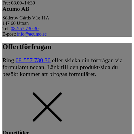
Fre: 08.00–14:30
Acumo AB
Söderby Gårds Väg 11A
147 60 Uttran
Tel:
08-557 730 30
E-post:
info@acumo.se
Offertförfrågan
Ring
08-557 730 30
eller skicka din förfrågan via
formuläret nedan. Länk till den produkt/sida du
besökt kommer att bifogas formuläret.
Öppettider