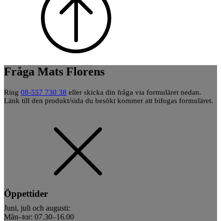
Fråga Mats Florens
Ring
08-557 730 38
eller skicka din fråga via formuläret nedan.
Länk till den produkt/sida du besökt kommer att bifogas formuläret.
Öppettider
Juni, juli och augusti:
Mån–tor: 07.30–16.00