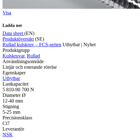
Visa
Ladda ner
Data sheet
(EN)
Produktöversikt
(SE)
Rullad kulskruv – FCS-serien
Utbytbar | Nyhet
Produktgrupp
Kulskruvar
,
Rullad
Användningsområde
Linjär och roterande rörelse
Egenskaper
Utbytbar
Lastkapacitet
5 810-90 700 N
Diameter Ø
12-40 mm
Stigning
5-25 mm
Precisionsklass
Ct7
Leverantör
NSK