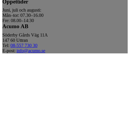
Öppettider
Juni, juli och augusti:
Mån–tor: 07.30–16.00
Fre: 08.00–14:30
Acumo AB
Söderby Gårds Väg 11A
147 60 Uttran
Tel:
08-557 730 30
E-post:
info@acumo.se