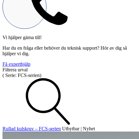
Vi hjälper gärna till!
Mekatronik
Har du en fråga eller behöver du teknisk support? Hör av dig så
Positionsvisare / Mätklockor
hjälper vi dig.
Pulsgivare / Encoders
Wire-moduler
Gäng- och borrenheter
Få experthjälp
Filtrera urval
(
Serie:
FCS-serien
)
Motion
Linjärmotorer
Servodrifter
Roterande ställdon
Rullad kulskruv – FCS-serien
Utbytbar | Nyhet