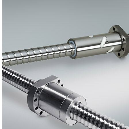
Mätning
Mätskalor
Räknare / Displayer
Givare
Maskinsäkerhet
Ljusridåer
Ljustorn
Varningsljud
Varningsljus
Övrigt
Kablage
ESD / Antistatutrustning
Profilsystem