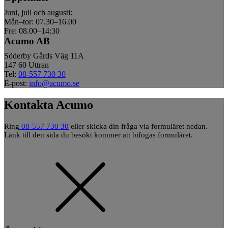
Juni, juli och augusti:
Mån–tor: 07.30–16.00
Fre: 08.00–14:30
Acumo AB
Söderby Gårds Väg 11A
147 60 Uttran
Tel:
08-557 730 30
E-post:
info@acumo.se
Kontakta Acumo
Ring
08-557 730 30
eller skicka din fråga via formuläret nedan.
Länk till den sida du besökt kommer att bifogas formuläret.