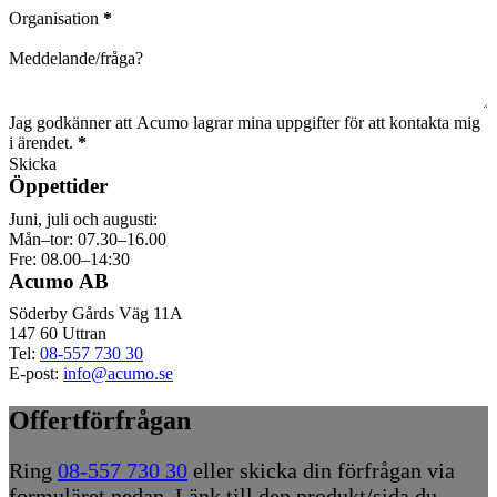
Organisation
*
Meddelande/fråga?
Jag godkänner att Acumo lagrar mina uppgifter för att kontakta mig
i ärendet.
*
Skicka
Öppettider
Juni, juli och augusti:
Mån–tor: 07.30–16.00
Fre: 08.00–14:30
Acumo AB
Söderby Gårds Väg 11A
147 60 Uttran
Tel:
08-557 730 30
E-post:
info@acumo.se
Offertförfrågan
Ring
08-557 730 30
eller skicka din förfrågan via
formuläret nedan. Länk till den produkt/sida du