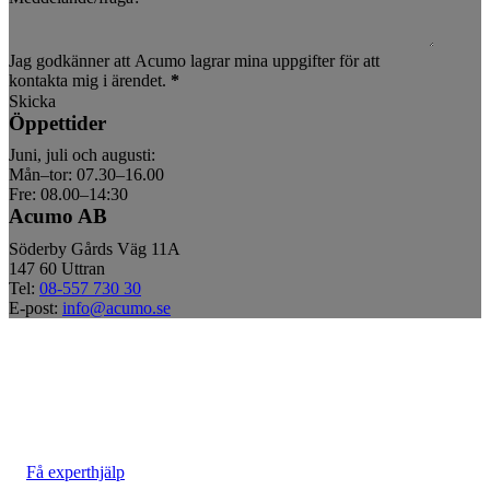
Jag godkänner att Acumo lagrar mina uppgifter för att
kontakta mig i ärendet.
*
Skicka
Öppettider
Juni, juli och augusti:
Mån–tor: 07.30–16.00
Fre: 08.00–14:30
Acumo AB
Söderby Gårds Väg 11A
147 60 Uttran
Tel:
08-557 730 30
E-post:
info@acumo.se
Få experthjälp