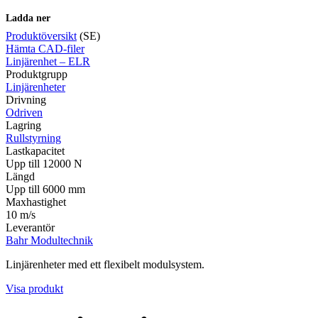
Ladda ner
Produktöversikt
(SE)
Hämta CAD-filer
Linjärenhet – ELR
Mätning
Produktgrupp
Mätskalor
Räknare / Displayer
Linjärenheter
Givare
Drivning
Odriven
Maskinsäkerhet
Lagring
Ljusridåer
Ljustorn
Rullstyrning
Varningsljud
Lastkapacitet
Varningsljus
Upp till 12000 N
Längd
Upp till 6000 mm
Maxhastighet
10 m/s
Leverantör
Bahr Modultechnik
Linjärenheter med ett flexibelt modulsystem.
Övrigt
Visa produkt
Kablage
ESD / Antistatutrustning
Profilsystem