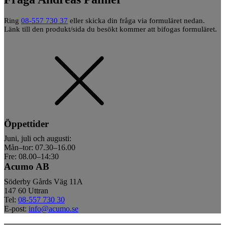
Ring
08-557 730 37
eller skicka din fråga via formuläret nedan.
Länk till den produkt/sida du besökt kommer att bifogas formuläret.
Öppettider
Juni, juli och augusti:
Mån–tor: 07.30–16.00
Fre: 08.00–14:30
Acumo AB
Söderby Gårds Väg 11A
147 60 Uttran
Tel:
08-557 730 30
E-post:
info@acumo.se