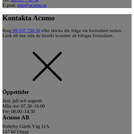
E-post:
info@acumo.se
Kontakta Acumo
Ring
08-557 730 30
eller skicka din fråga via formuläret nedan.
Länk till den sida du besökt kommer att bifogas formuläret.
Öppettider
Juni, juli och augusti:
Mån–tor: 07.30–16.00
Fre: 08.00–14:30
Acumo AB
Söderby Gårds Väg 11A
147 60 Uttran