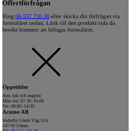
Offertförfrågan
Ring
08-557 730 30
eller skicka din förfrågan via
formuläret nedan. Länk till den produkt/sida du
besökt kommer att bifogas formuläret.
Öppettider
Juni, juli och augusti:
Mån–tor: 07.30–16.00
Fre: 08.00–14:30
Acumo AB
Söderby Gårds Väg 11A
147 60 Uttran
Tel:
08-557 730 30