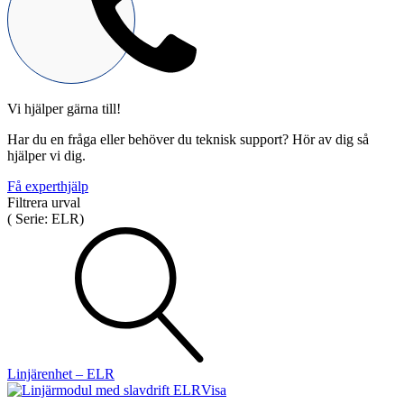
Vi hjälper gärna till!
Mekatronik
Har du en fråga eller behöver du teknisk support? Hör av dig så
Positionsvisare / Mätklockor
hjälper vi dig.
Pulsgivare / Encoders
Wire-moduler
Gäng- och borrenheter
Få experthjälp
Filtrera urval
(
Serie:
ELR
)
Motion
Linjärmotorer
Servodrifter
Roterande ställdon
Linjärenhet – ELR
Visa