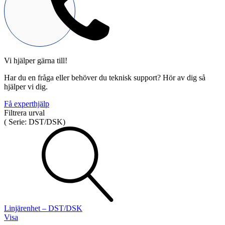
Vi hjälper gärna till!
Mekatronik
Har du en fråga eller behöver du teknisk support? Hör av dig så
Positionsvisare / Mätklockor
hjälper vi dig.
Pulsgivare / Encoders
Wire-moduler
Gäng- och borrenheter
Få experthjälp
Filtrera urval
(
Serie:
DST/DSK
)
Motion
Linjärmotorer
Servodrifter
Roterande ställdon
Linjärenhet – DST/DSK
Visa