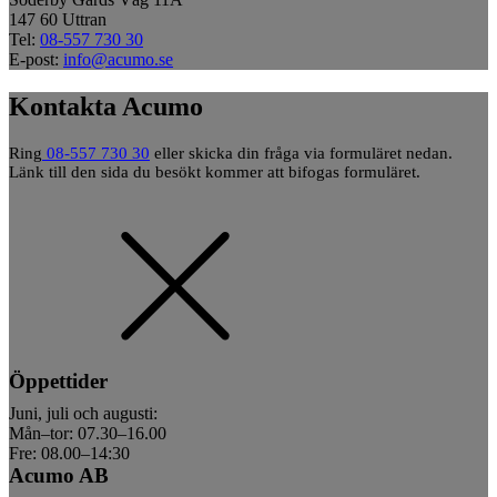
147 60 Uttran
Tel:
08-557 730 30
E-post:
info@acumo.se
Kontakta Acumo
Ring
08-557 730 30
eller skicka din fråga via formuläret nedan.
Länk till den sida du besökt kommer att bifogas formuläret.
Öppettider
Juni, juli och augusti:
Mån–tor: 07.30–16.00
Fre: 08.00–14:30
Acumo AB