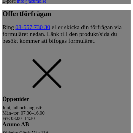
E-post:
info@acumo.se
Offertförfrågan
Ring
08-557 730 30
eller skicka din förfrågan via
formuläret nedan. Länk till den produkt/sida du
besökt kommer att bifogas formuläret.
Öppettider
Juni, juli och augusti:
Mån–tor: 07.30–16.00
Fre: 08.00–14:30
Acumo AB
Söderby Gårds Väg 11A