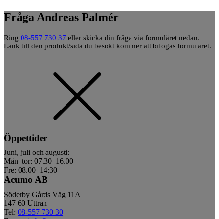
Fråga Andreas Palmér
Ring
08-557 730 37
eller skicka din fråga via formuläret nedan.
Länk till den produkt/sida du besökt kommer att bifogas formuläret.
Öppettider
Juni, juli och augusti:
Mån–tor: 07.30–16.00
Fre: 08.00–14:30
Acumo AB
Söderby Gårds Väg 11A
147 60 Uttran
Tel:
08-557 730 30