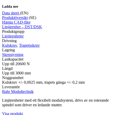
Ladda ner
Data sheet
(EN)
Produktöversikt
(SE)
Hämta CAD-filer
Mätning
Linjärenhet – DST/DSK
Mätskalor
Räknare / Displayer
Produktgrupp
Givare
Linjärenheter
Drivning
Maskinsäkerhet
Kulskruv
,
Trapetsskruv
Ljusridåer
Ljustorn
Lagring
Varningsljud
Skenstyrning
Varningsljus
Lastkapacitet
Upp till 20600 N
Längd
Upp till 3000 mm
Noggrannhet
Kulskruv +/- 0,0025 mm, trapets gänga +/- 0,2 mm
Leverantör
Bahr Modultechnik
Linjärenheter med ett flexibelt modulsystem, drivs av en roterande
Övrigt
spindel som driver en ledande mutter.
Kablage
ESD / Antistatutrustning
Profilsystem
Visa produkt