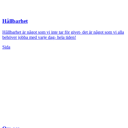
Hållbarhet
Hållbarhet är något som vi inte tar för givet- det är något som vi alla
behöver jobba med varje dag- hela tiden!
Sida