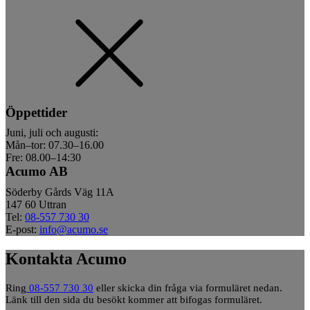
Öppettider
Juni, juli och augusti:
Mån–tor: 07.30–16.00
Fre: 08.00–14:30
Acumo AB
Söderby Gårds Väg 11A
147 60 Uttran
Tel:
08-557 730 30
E-post:
info@acumo.se
Kontakta Acumo
Ring
08-557 730 30
eller skicka din fråga via formuläret nedan.
Länk till den sida du besökt kommer att bifogas formuläret.