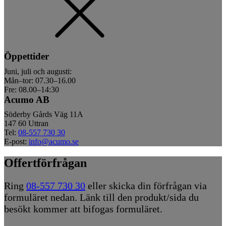
Öppettider
Juni, juli och augusti:
Mån–tor: 07.30–16.00
Fre: 08.00–14:30
Acumo AB
Söderby Gårds Väg 11A
147 60 Uttran
Tel:
08-557 730 30
E-post:
info@acumo.se
Offertförfrågan
Ring
08-557 730 30
eller skicka din förfrågan via
formuläret nedan. Länk till den produkt/sida du
besökt kommer att bifogas formuläret.