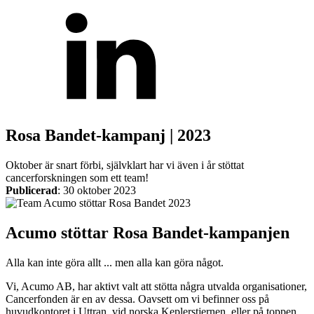
Mekatronik
Positionsvisare / Mätklockor
Pulsgivare / Encoders
Wire-moduler
Gäng- och borrenheter
Rosa Bandet-kampanj | 2023
Oktober är snart förbi, självklart har vi även i år stöttat
cancerforskningen som ett team!
Publicerad
:
30 oktober 2023
Acumo stöttar Rosa Bandet-kampanjen
Motion
Linjärmotorer
Servodrifter
Roterande ställdon
Alla kan inte göra allt ... men alla kan göra något.
Vi, Acumo AB, har aktivt valt att stötta några utvalda organisationer,
Cancerfonden är en av dessa. Oavsett om vi befinner oss på
huvudkontoret i Uttran, vid norska Keplerstjernen, eller på toppen