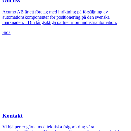
Om oss
Acumo AB är ett företag med inriktning på försäljning av
automationskomponenter för positionering på den svenska
marknaden. - Din långsiktiga partner inom industriautomation.
Sida
Kontakt
Vi hjälper er gärna med tekniska frågor kring våra