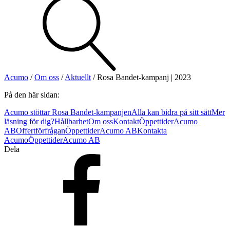
Visa allt
Se alla kategorier
Se alla produkter
Se alla leverantörer
Acumo
/
Om oss
/
Aktuellt
/
Rosa Bandet-kampanj | 2023
Vi hjälper gärna till!
På den här sidan:
Teknisk support
Acumo stöttar Rosa Bandet-kampanjen
Alla kan bidra på sitt sätt
Mer
Offertförfrågan
läsning för dig?
Hållbarhet
Om oss
Kontakt
Öppettider
Acumo
AB
Offertförfrågan
Öppettider
Acumo AB
Kontakta
Acumo
Öppettider
Acumo AB
Dela
Mekanik
Linjärenheter
Axelkopplingar
Kulskruvar
Skenstyrningar