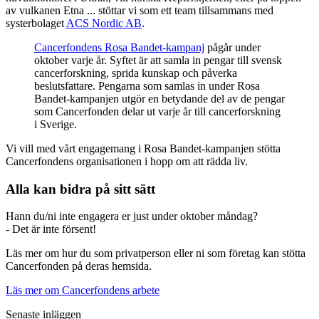
av vulkanen Etna ... stöttar vi som ett team tillsammans med
systerbolaget
ACS Nordic AB
.
Cancerfondens Rosa Bandet-kampanj
pågår under
oktober varje år. Syftet är att samla in pengar till svensk
Mätning
cancerforskning, sprida kunskap och påverka
Mätskalor
Räknare / Displayer
beslutsfattare. Pengarna som samlas in under Rosa
Givare
Bandet-kampanjen utgör en betydande del av de pengar
som Cancerfonden delar ut varje år till cancerforskning
Maskinsäkerhet
i Sverige.
Ljusridåer
Ljustorn
Varningsljud
Vi vill med vårt engagemang i Rosa Bandet-kampanjen stötta
Varningsljus
Cancerfondens organisationen i hopp om att rädda liv.
Alla kan bidra på sitt sätt
Hann du/ni inte engagera er just under oktober måndag?
- Det är inte försent!
Läs mer om hur du som privatperson eller ni som företag kan stötta
Cancerfonden på deras hemsida.
Övrigt
Läs mer om Cancerfondens arbete
Kablage
ESD / Antistatutrustning
Profilsystem
Senaste inläggen