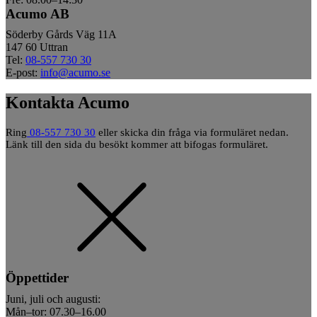
Acumo AB
Söderby Gårds Väg 11A
147 60 Uttran
Tel:
08-557 730 30
E-post:
info@acumo.se
Kontakta Acumo
Ring
08-557 730 30
eller skicka din fråga via formuläret nedan.
Länk till den sida du besökt kommer att bifogas formuläret.
Öppettider
Juni, juli och augusti:
Mån–tor: 07.30–16.00