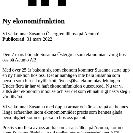
Ny ekonomifunktion
Vi välkomnar Susanna Östergren till oss på Acumo!
Publicerad
:
31 mars 2022
Mekatronik
Positionsvisare / Mätklockor
Pulsgivare / Encoders
Wire-moduler
Gäng- och borrenheter
Den 7 mars började Susanna Östergren som ekonomiansvarig hos
oss på Acumo AB.
Med över 25 år bakom sig som ekonom kommer Susanna starta upp
en ny funktion hos oss. Det är nämligen inte bara Susanna som
person som blir ett nytillskott, även själva ekonomiavdelningen.
Under flera år har vi haft ekonomifunktion outsourcad. Nu tar vi
alltså åter ekonomin inhouse och ser det som ett naturligt nästa steg i
vår tillväxt.
Motion
Vi välkomnar Susanna med öppna armar och är säkra på att hennes
Linjärmotorer
Servodrifter
Roterande ställdon
långa erfarenhet inom ekonomiområdet precis som hennes glada
personlighet kommer passa in hos oss galant.
Precis som flera av oss andra som är anställda på Acumo, kommer
även Susanna fördela sin tid mellan oss och systerbolaget ACS