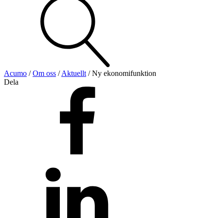
Visa allt
Se alla kategorier
Se alla produkter
Se alla leverantörer
Acumo
/
Om oss
/
Aktuellt
/
Ny ekonomifunktion
Dela
Vi hjälper gärna till!
Teknisk support
Offertförfrågan
Mekanik
Linjärenheter
Axelkopplingar
Kulskruvar
Skenstyrningar