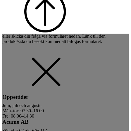
eller skicka din fråga via formuläret nedan. Länk till den
produkt/sida du besökt kommer att bifogas formuläret.
Öppettider
Juni, juli och augusti:
Mån–tor: 07.30–16.00
Fre: 08.00–14:30
Acumo AB
Söderby Gårds Väg 11A