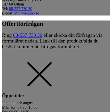
147 60 Uttran
Tel:
08-557 730 30
E-post:
info@acumo.se
Offertförfrågan
Ring
08-557 730 30
eller skicka din förfrågan via
formuläret nedan. Länk till den produkt/sida du
besökt kommer att bifogas formuläret.
Öppettider
Juni, juli och augusti:
Mån–tor: 07.30–16.00
Fre: 08.00–14:30