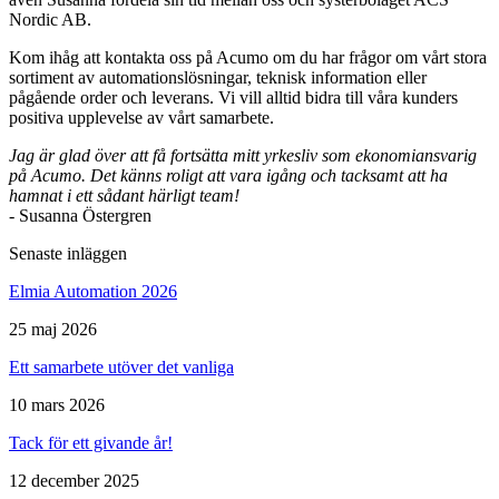
Nordic AB.
Kom ihåg att kontakta oss på Acumo om du har frågor om vårt stora
sortiment av automationslösningar, teknisk information eller
pågående order och leverans. Vi vill alltid bidra till våra kunders
Mätning
positiva upplevelse av vårt samarbete.
Mätskalor
Räknare / Displayer
Givare
Jag är glad över att få fortsätta mitt yrkesliv som ekonomiansvarig
på Acumo. Det känns roligt att vara igång och tacksamt att ha
Maskinsäkerhet
hamnat i ett sådant härligt team!
Ljusridåer
Ljustorn
- Susanna Östergren
Varningsljud
Varningsljus
Senaste inläggen
Elmia Automation 2026
25 maj 2026
Ett samarbete utöver det vanliga
10 mars 2026
Övrigt
Tack för ett givande år!
Kablage
ESD / Antistatutrustning
Profilsystem
12 december 2025