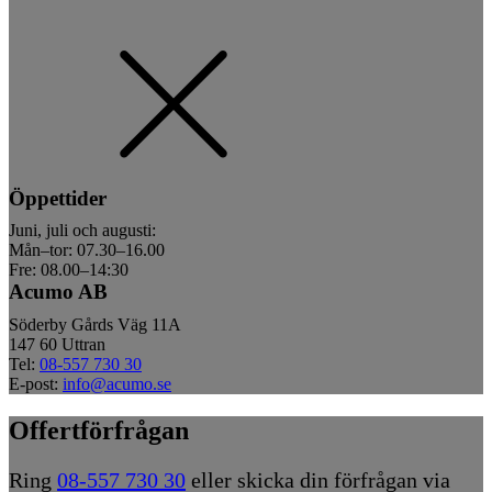
Öppettider
Juni, juli och augusti:
Mån–tor: 07.30–16.00
Fre: 08.00–14:30
Acumo AB
Söderby Gårds Väg 11A
147 60 Uttran
Tel:
08-557 730 30
E-post:
info@acumo.se
Offertförfrågan
Ring
08-557 730 30
eller skicka din förfrågan via