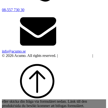
08-557 730 30
info@acumo.se
© 2026 Acumo. All rights reserved. |
Integritet och cookies
|
Ändra
samtycke
eller skicka din fråga via formuläret nedan. Länk till den
produkt/sida du besökt kommer att bifogas formuläret.