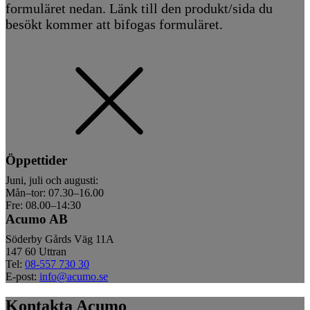
formuläret nedan. Länk till den produkt/sida du
besökt kommer att bifogas formuläret.
Öppettider
Juni, juli och augusti:
Mån–tor: 07.30–16.00
Fre: 08.00–14:30
Acumo AB
Söderby Gårds Väg 11A
147 60 Uttran
Tel:
08-557 730 30
E-post:
info@acumo.se
Kontakta Acumo