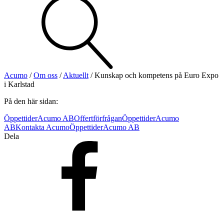
Visa allt
Se alla kategorier
Se alla produkter
Se alla leverantörer
Acumo
/
Om oss
/
Aktuellt
/
Kunskap och kompetens på Euro Expo
i Karlstad
Vi hjälper gärna till!
På den här sidan:
Teknisk support
Offertförfrågan
Öppettider
Acumo AB
Offertförfrågan
Öppettider
Acumo
AB
Kontakta Acumo
Öppettider
Acumo AB
Dela
Mekanik
Linjärenheter
Axelkopplingar
Kulskruvar
Skenstyrningar