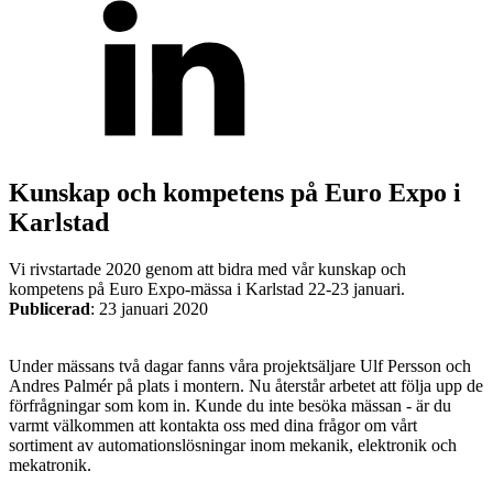
Mekatronik
Positionsvisare / Mätklockor
Kunskap och kompetens på Euro Expo i
Pulsgivare / Encoders
Wire-moduler
Gäng- och borrenheter
Karlstad
Vi rivstartade 2020 genom att bidra med vår kunskap och
kompetens på Euro Expo-mässa i Karlstad 22-23 januari.
Publicerad
:
23 januari 2020
Under mässans två dagar fanns våra projektsäljare Ulf Persson och
Andres Palmér på plats i montern. Nu återstår arbetet att följa upp de
Motion
förfrågningar som kom in. Kunde du inte besöka mässan - är du
Linjärmotorer
Servodrifter
Roterande ställdon
varmt välkommen att kontakta oss med dina frågor om vårt
sortiment av automationslösningar inom mekanik, elektronik och
mekatronik.