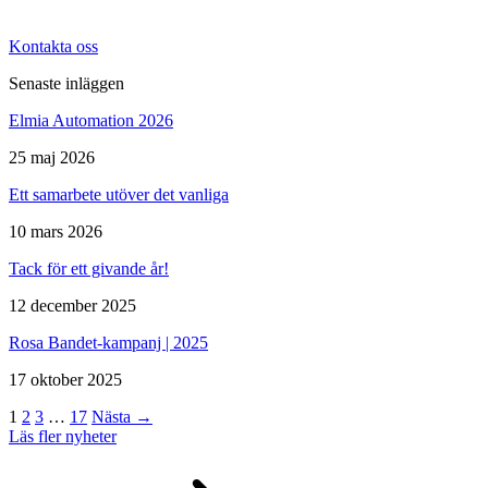
Kontakta oss
Senaste inläggen
Mätning
Elmia Automation 2026
Mätskalor
Räknare / Displayer
Givare
25 maj 2026
Maskinsäkerhet
Ett samarbete utöver det vanliga
Ljusridåer
Ljustorn
Varningsljud
10 mars 2026
Varningsljus
Tack för ett givande år!
12 december 2025
Rosa Bandet-kampanj | 2025
17 oktober 2025
1
2
3
…
17
Nästa →
Övrigt
Läs fler nyheter
Kablage
ESD / Antistatutrustning
Profilsystem