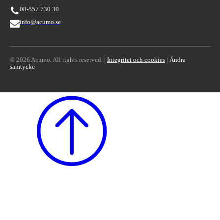
08-557 730 30
info@acumo.se
© 2026 Acumo. All rights reserved. |
Integritet och cookies
|
Ändra
samtycke