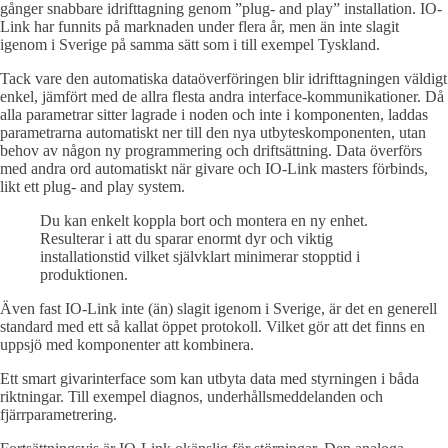
gånger snabbare idrifttagning genom ”plug- and play” installation. IO-
Link har funnits på marknaden under flera år, men än inte slagit
igenom i Sverige på samma sätt som i till exempel Tyskland.
Tack vare den automatiska dataöverföringen blir idrifttagningen väldigt
enkel, jämfört med de allra flesta andra interface-kommunikationer. Då
alla parametrar sitter lagrade i noden och inte i komponenten, laddas
parametrarna automatiskt ner till den nya utbyteskomponenten, utan
behov av någon ny programmering och driftsättning. Data överförs
med andra ord automatiskt när givare och IO-Link masters förbinds,
likt ett plug- and play system.
Du kan enkelt koppla bort och montera en ny enhet.
Resulterar i att du sparar enormt dyr och viktig
installationstid vilket självklart minimerar stopptid i
produktionen.
Även fast IO-Link inte (än) slagit igenom i Sverige, är det en generell
standard med ett så kallat öppet protokoll. Vilket gör att det finns en
uppsjö med komponenter att kombinera.
Ett smart givarinterface som kan utbyta data med styrningen i båda
riktningar. Till exempel diagnos, underhållsmeddelanden och
fjärrparametrering.