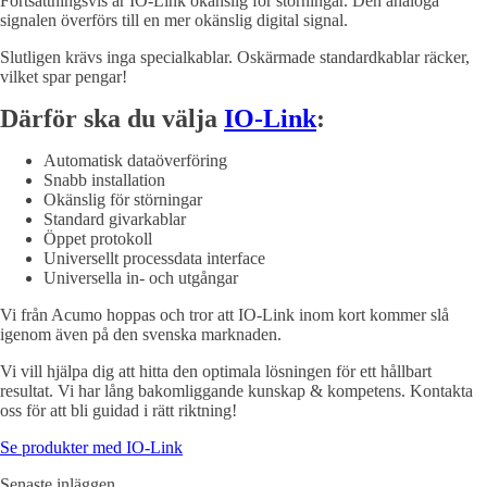
Fortsättningsvis är IO-Link okänslig för störningar. Den analoga
signalen överförs till en mer okänslig digital signal.
Slutligen krävs inga specialkablar. Oskärmade standardkablar räcker,
vilket spar pengar!
Därför ska du välja
IO-Link
:
Automatisk dataöverföring
Snabb installation
Okänslig för störningar
Standard givarkablar
Öppet protokoll
Universellt processdata interface
Universella in- och utgångar
Vi från Acumo hoppas och tror att IO-Link inom kort kommer slå
igenom även på den svenska marknaden.
Vi vill hjälpa dig att hitta den optimala lösningen för ett hållbart
resultat. Vi har lång bakomliggande kunskap & kompetens. Kontakta
oss för att bli guidad i rätt riktning!
Se produkter med IO-Link
Senaste inläggen