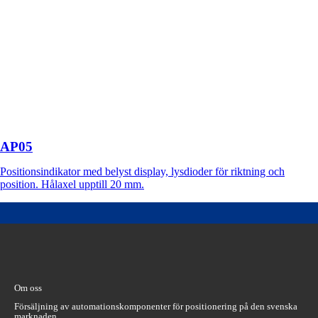
AP05
Positionsindikator med belyst display, lysdioder för riktning och
position. Hålaxel upptill 20 mm.
Om oss
Försäljning av automationskomponenter för positionering på den svenska
marknaden.