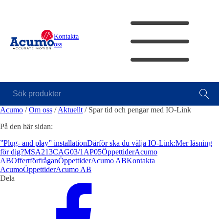
Kontakta
oss
Sök
Visa allt
Mekanik
Mekat
produkter
Acumo
/
Om oss
/
Aktuellt
/
Spar tid och pengar med IO-Link
Se alla
Linjärenheter
Axelkopplingar
Kulskruvar
Positio
Sk
kategorier
Pulsgiv
På den här sidan:
Se alla
module
produkter
”Plug- and play” installation
Därför ska du välja IO-Link:
Mer läsning
Se alla
för dig?
MSA213C
AG03/1
AP05
Öppettider
Acumo
Maski
leverantörer
Mätning
AB
Offertförfrågan
Öppettider
Acumo AB
Kontakta
Ljusrid
Acumo
Öppettider
Acumo AB
Mätskalor
Räknare / Displayer
Vi hjälper
Varning
Dela
Givare
gärna till!
Varning
Teknisk
support
Offertförfrågan