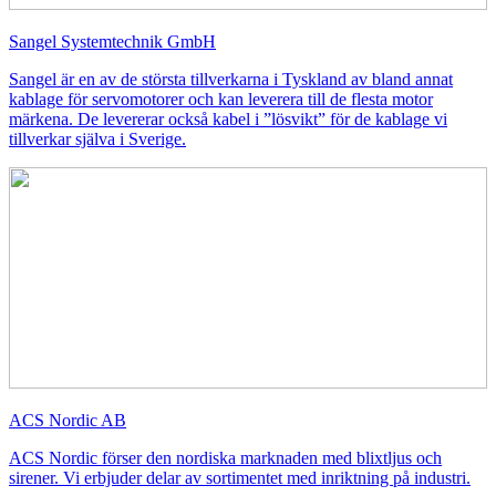
Sangel Systemtechnik GmbH
Sangel är en av de största tillverkarna i Tyskland av bland annat
kablage för servomotorer och kan leverera till de flesta motor
märkena. De levererar också kabel i ”lösvikt” för de kablage vi
tillverkar själva i Sverige.
ACS Nordic AB
ACS Nordic förser den nordiska marknaden med blixtljus och
sirener. Vi erbjuder delar av sortimentet med inriktning på industri.