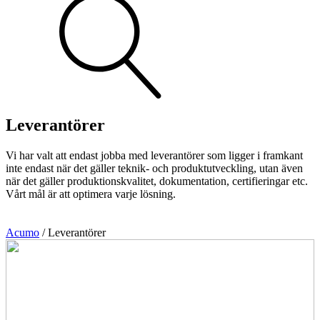
Visa allt
Se alla kategorier
Se alla produkter
Se alla leverantörer
Leverantörer
Vi hjälper gärna till!
Teknisk support
Vi har valt att endast jobba med leverantörer som ligger i framkant
Offertförfrågan
inte endast när det gäller teknik- och produktutveckling, utan även
när det gäller produktionskvalitet, dokumentation, certifieringar etc.
Vårt mål är att optimera varje lösning.
Acumo
/
Leverantörer
Mekanik
Linjärenheter
Axelkopplingar
Kulskruvar
Skenstyrningar