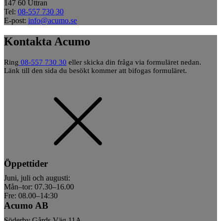
147 60 Uttran
Tel:
08-557 730 30
E-post:
info@acumo.se
Kontakta Acumo
Ring
08-557 730 30
eller skicka din fråga via formuläret nedan.
Länk till den sida du besökt kommer att bifogas formuläret.
Öppettider
Juni, juli och augusti:
Mån–tor: 07.30–16.00
Fre: 08.00–14:30
Acumo AB
Söderby Gårds Väg 11A