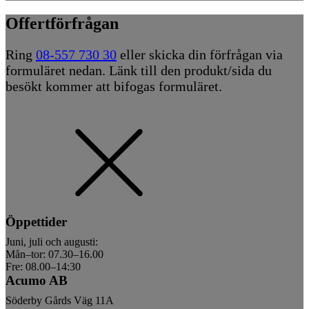
Offertförfrågan
Ring
08-557 730 30
eller skicka din förfrågan via
formuläret nedan. Länk till den produkt/sida du
besökt kommer att bifogas formuläret.
Öppettider
Juni, juli och augusti:
Mån–tor: 07.30–16.00
Fre: 08.00–14:30
Acumo AB
Söderby Gårds Väg 11A