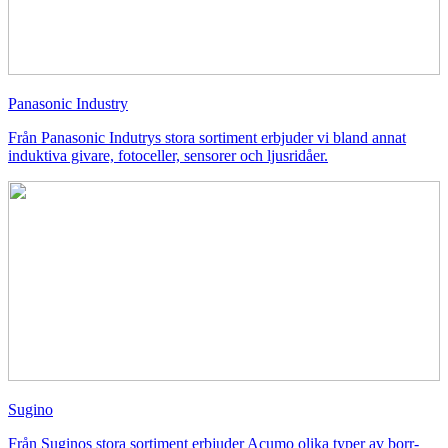
Panasonic Industry
Från Panasonic Indutrys stora sortiment erbjuder vi bland annat
induktiva givare, fotoceller, sensorer och ljusridåer.
Sugino
Från Suginos stora sortiment erbjuder Acumo olika typer av borr-