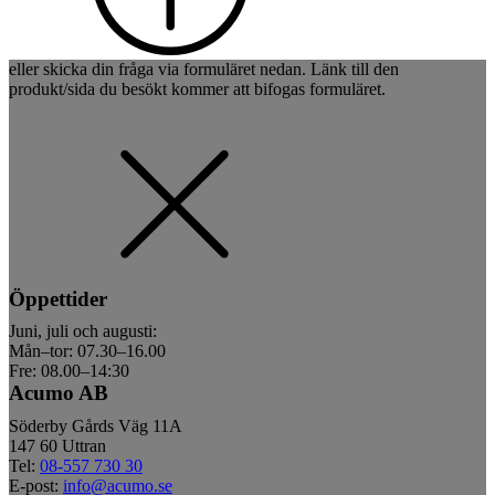
eller skicka din fråga via formuläret nedan. Länk till den
produkt/sida du besökt kommer att bifogas formuläret.
Öppettider
Juni, juli och augusti:
Mån–tor: 07.30–16.00
Fre: 08.00–14:30
Acumo AB
Söderby Gårds Väg 11A
147 60 Uttran
Tel:
08-557 730 30
E-post:
info@acumo.se