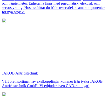
och gängenheter. Enheterna finns med pneumatisk, elektrisk och
servostyrning. Hos oss hittar du både reservdelar samt komponenter
för nya projekt.
JAKOB Antribstechnik
Vårt brett sortiment av axelkopplingar kommer från tyska JAKOB
Antriebstechnik GmbH. Vi erbjuder även CAD-ritningar!