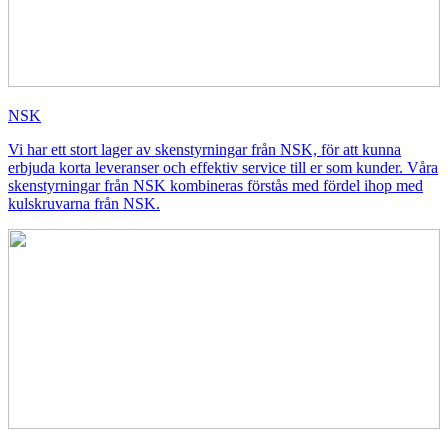
NSK
Mekatronik
Vi har ett stort lager av skenstyrningar från NSK, för att kunna
Positionsvisare / Mätklockor
erbjuda korta leveranser och effektiv service till er som kunder. Våra
Pulsgivare / Encoders
Wire-moduler
Gäng- och borrenheter
skenstyrningar från NSK kombineras förstås med fördel ihop med
kulskruvarna från NSK.
Motion
Linjärmotorer
Servodrifter
Roterande ställdon