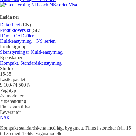
Visa
Ladda ner
Data sheet
(EN)
Produktöversikt
(SE)
Hämta CAD-filer
Kulskenstyrning – NS-serien
Produktgrupp
Skenstyrningar
,
Kulskenstyrning
Egenskaper
Kompakt
,
Standardskenstyrning
Storlek
15-35
Lastkapacitet
9 100-74 500 N
Vagntyp
4st modeller
Ytbehandling
Finns som tillval
Leverantör
NSK
Kompakt standardskena med lågt byggmått. Finns i storlekar från 15
till 35 med 4 olika vagnsmodeller.