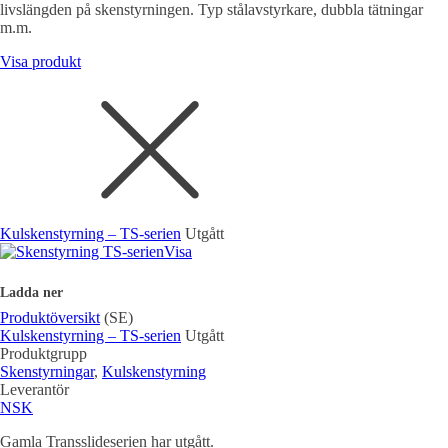
livslängden på skenstyrningen. Typ stålavstyrkare, dubbla tätningar
m.m.
Visa produkt
Kulskenstyrning – TS-serien
Utgått
Visa
Ladda ner
Produktöversikt
(SE)
Kulskenstyrning – TS-serien
Utgått
Produktgrupp
Skenstyrningar
,
Kulskenstyrning
Leverantör
NSK
Gamla Transslideserien har utgått.