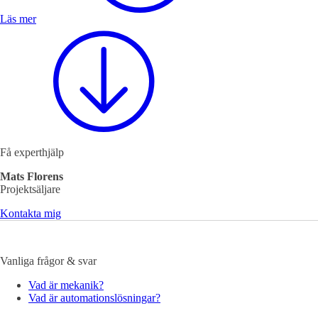
Läs mer
Mekatronik
Positionsvisare / Mätklockor
Pulsgivare / Encoders
Wire-moduler
Gäng- och borrenheter
Få experthjälp
Mats Florens
Projektsäljare
Kontakta mig
Motion
Linjärmotorer
Servodrifter
Roterande ställdon
Vanliga frågor & svar
Vad är mekanik?
Vad är automationslösningar?