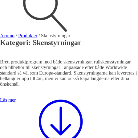
Visa allt
Se alla kategorier
Se alla produkter
Se alla leverantörer
Acumo
/
Produkter
/
Skenstyrningar
Kategori:
Skenstyrningar
Vi hjälper gärna till!
Teknisk support
Offertförfrågan
Brett produktprogram med både skenstyrningar, rullskensstyrningar
och tillbehör till skenstyrningar - anpassade efter både Worldwide-
standard så väl som Europa-standard. Skenstyrningarna kan levereras i
hellängder upp till 4m, men vi kan också kapa längderna efter dina
önskemål.
Läs mer
Mekanik
Linjärenheter
Axelkopplingar
Kulskruvar
Skenstyrningar