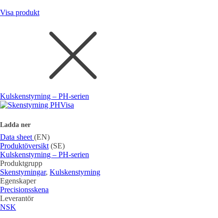
Visa produkt
Kulskenstyrning – PH-serien
Visa
Ladda ner
Data sheet
(EN)
Produktöversikt
(SE)
Kulskenstyrning – PH-serien
Produktgrupp
Skenstyrningar
,
Kulskenstyrning
Egenskaper
Precisionsskena
Leverantör
NSK