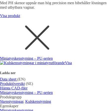
Med PH skenor uppnår man hög precision men bibehåller lösningen
med utbytbara vagnar.
Visa produkt
Miniatyrskenstyrning – PU-serien
Visa
Ladda ner
Data sheet
(EN)
Produktöversikt
(SE)
Hämta CAD-filer
Miniatyrskenstyrning – PU-serien
Produktgrupp
Skenstyrningar
,
Kulskenstyrning
Egenskaper
Miniatyrskenstyrning