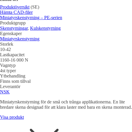
Produktöversikt
(SE)
Hämta CAD-filer
Miniatyrskenstyrning – PE-serien
Produktgrupp
Skenstyrningar
,
Kulskenstyrning
Egenskaper
Miniatyrskenstyrning
Storlek
10-42
Lastkapacitet
1160-16 000 N
Vagntyp
4st typer
Ytbehandling
Finns som tillval
Leverantör
NSK
Miniatyrskenstyrning för de små och trånga applikationerna. En lite
bredare skena designad för att klara laster med bara en skena monterad.
Visa produkt