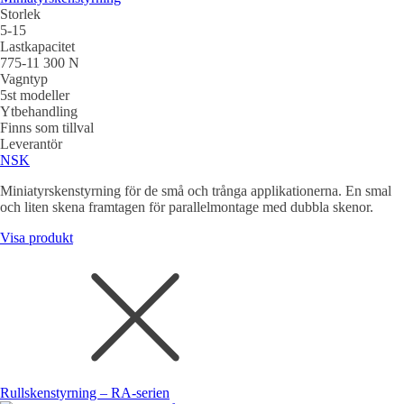
Storlek
5-15
Lastkapacitet
775-11 300 N
Vagntyp
5st modeller
Ytbehandling
Finns som tillval
Leverantör
NSK
Miniatyrskenstyrning för de små och trånga applikationerna. En smal
och liten skena framtagen för parallelmontage med dubbla skenor.
Visa produkt
Rullskenstyrning – RA-serien