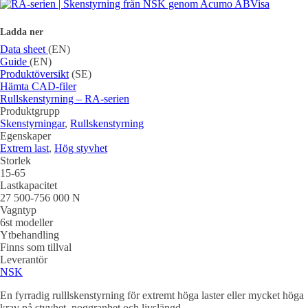
Visa
Ladda ner
Data sheet
(EN)
Guide
(EN)
Produktöversikt
(SE)
Hämta CAD-filer
Rullskenstyrning – RA-serien
Produktgrupp
Skenstyrningar
,
Rullskenstyrning
Egenskaper
Extrem last
,
Hög styvhet
Storlek
15-65
Lastkapacitet
27 500-756 000 N
Vagntyp
6st modeller
Ytbehandling
Finns som tillval
Leverantör
NSK
En fyrradig rulllskenstyrning för extremt höga laster eller mycket höga
krav på styvhet, noggranhet och livslängd.