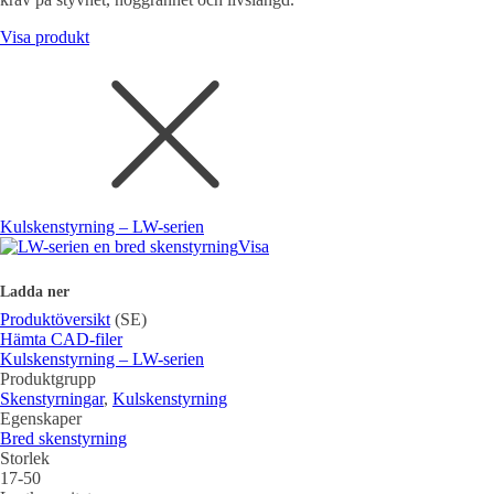
Visa produkt
Kulskenstyrning – LW-serien
Visa
Ladda ner
Produktöversikt
(SE)
Hämta CAD-filer
Kulskenstyrning – LW-serien
Produktgrupp
Skenstyrningar
,
Kulskenstyrning
Egenskaper
Bred skenstyrning
Storlek
17-50